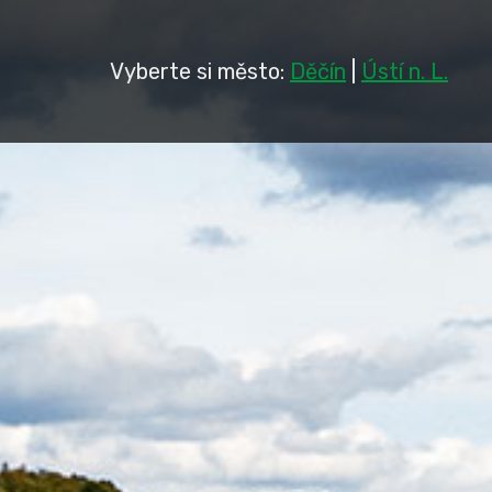
Vyberte si město:
Děčín
|
Ústí n. L.