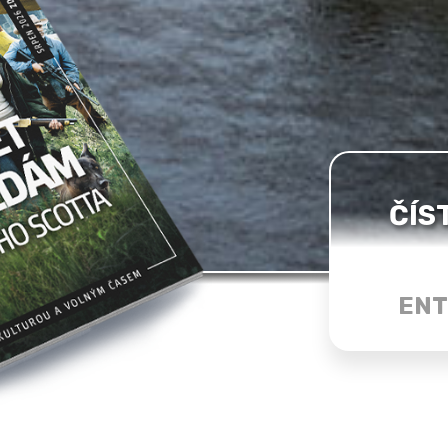
ČÍS
ENT