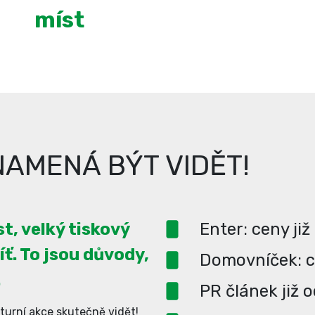
míst
AMENÁ BÝT VIDĚT!
t, velký tiskový
Enter: ceny již
íť. To jsou důvody,
Domovníček: ce
.
PR článek již 
turní akce skutečně vidět!