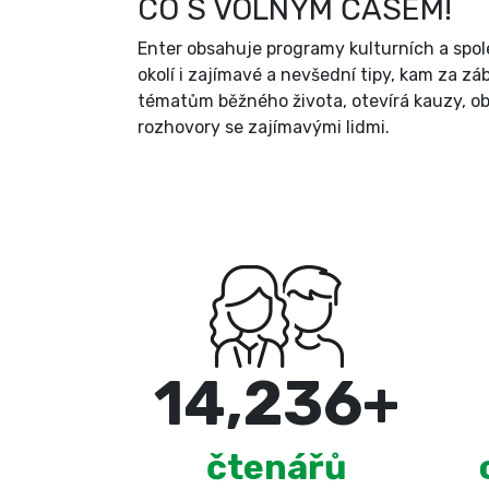
CO S VOLNÝM ČASEM!
Enter obsahuje programy kulturních a spol
okolí i zajímavé a nevšední tipy, kam za zá
tématům běžného života, otevírá kauzy, ob
rozhovory se zajímavými lidmi.
15,000
+
čtenářů