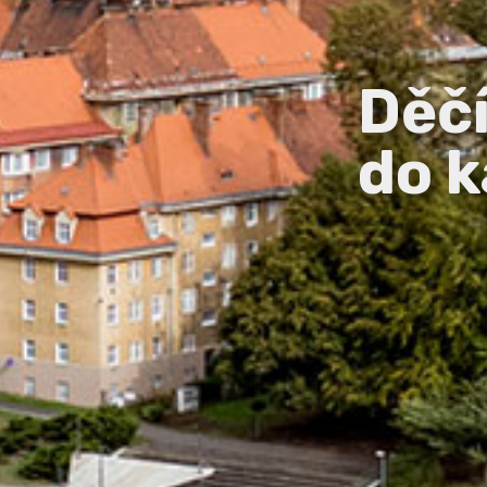
Děč
do k