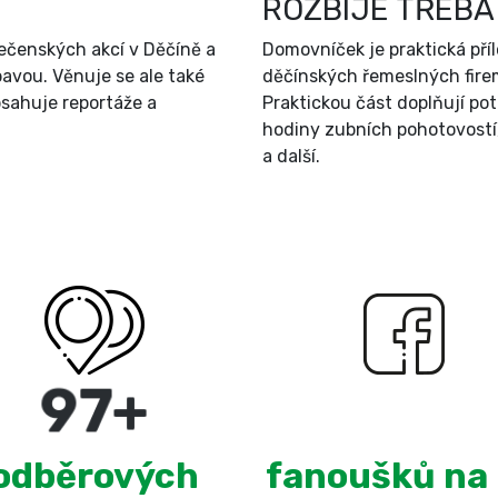
ROZBIJE TŘEBA
ečenských akcí v Děčíně a
Domovníček je praktická př
bavou. Věnuje se ale také
děčínských řemeslných firem
sahuje reportáže a
Praktickou část doplňují po
hodiny zubních pohotovostí
a další.
180
+
3,096
odběrových
fanoušků na