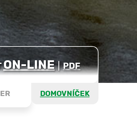
ON-LINE
T
|
PDF
ER
DOMOVNÍČEK