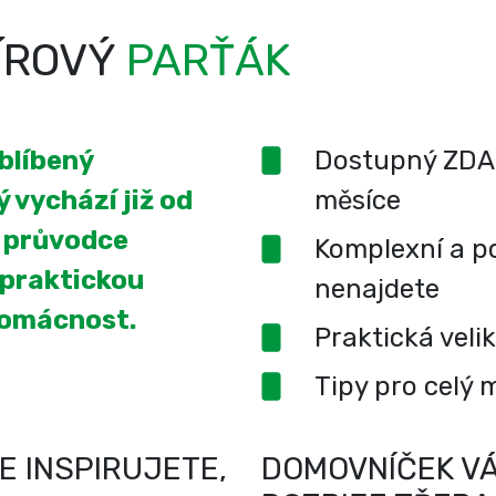
ÍROVÝ
PARŤÁK
oblíbený
Dostupný ZDA
 vychází již od
měsíce
í průvodce
Komplexní a po
 praktickou
nenajdete
domácnost.
Praktická veli
Tipy pro celý 
E INSPIRUJETE,
DOMOVNÍČEK VÁ