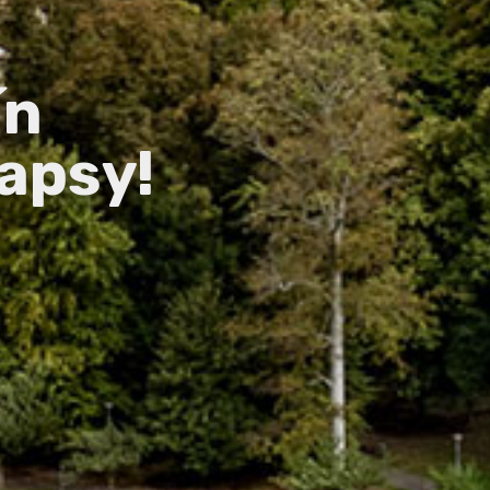
ín
apsy!