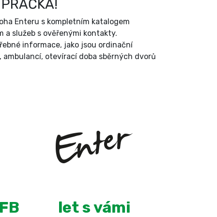
 PRAČKA!
íloha Enteru s kompletním katalogem
 a služeb s ověřenými kontakty.
třebné informace, jako jsou ordinační
, ambulancí, otevírací doba sběrných dvorů
+
13
 FB
let s vámi