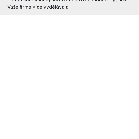
Vaše firma více vydělávala!
Enter: ceny již od 1990,- Kč / měsíc
Domovníček: ceny již od 125,- Kč /
měsíc
PR článek již od 4990,- Kč
Grafický návrh ZDARMA
Neváhejte a napište si o
ceník
na
inzerce@enterdc.cz.