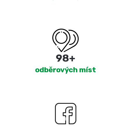
180
+
odběrových míst
2,276
+