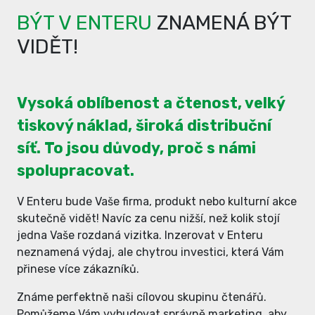
BÝT V ENTERU
ZNAMENÁ BÝT
VIDĚT!
Vysoká oblíbenost a čtenost, velký
tiskový náklad, široká distribuční
síť. To jsou důvody, proč s námi
spolupracovat.
V Enteru bude Vaše firma, produkt nebo kulturní akce
skutečně vidět! Navíc za cenu nižší, než kolik stojí
jedna Vaše rozdaná vizitka. Inzerovat v Enteru
neznamená výdaj, ale chytrou investici, která Vám
přinese více zákazníků.
Známe perfektně naši cílovou skupinu čtenářů.
Pomůžeme Vám vybudovat správně marketing, aby