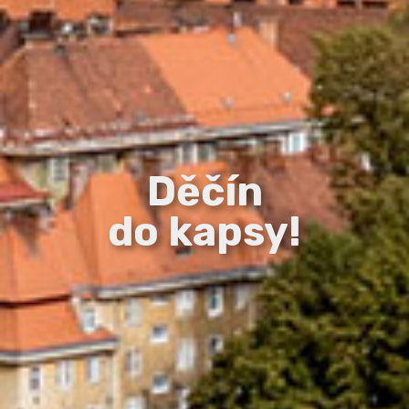
Děčín
do kapsy!