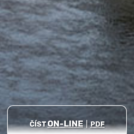
ON-LINE
ČÍST
|
PDF