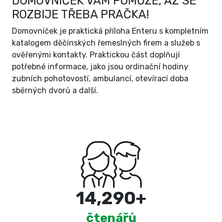
DOMOVNÍČEK VÁM POMŮŽE, AŽ SE
ROZBIJE TŘEBA PRAČKA!
Domovníček je praktická příloha Enteru s kompletním
katalogem děčínských řemeslných firem a služeb s
ověřenými kontakty. Praktickou část doplňují
potřebné informace, jako jsou ordinační hodiny
zubních pohotovostí, ambulancí, otevírací doba
sběrných dvorů a další.
15,000
+
čtenářů