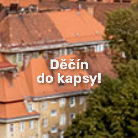
Děčín
do kapsy!