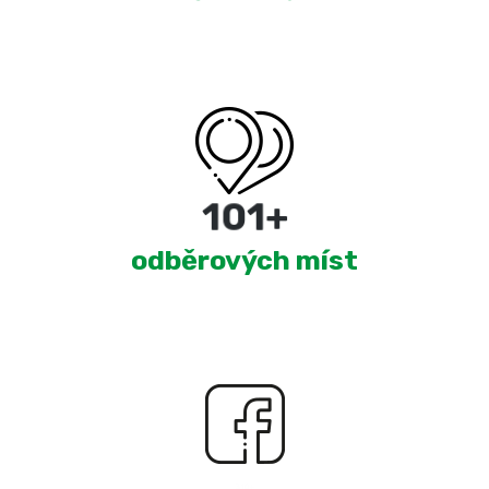
180
+
odběrových míst
2,504
+