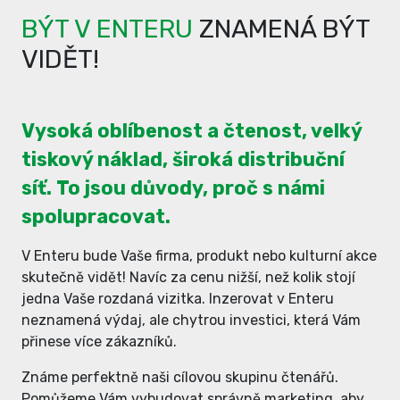
BÝT V ENTERU
ZNAMENÁ BÝT
VIDĚT!
Vysoká oblíbenost a čtenost, velký
tiskový náklad, široká distribuční
síť. To jsou důvody, proč s námi
spolupracovat.
V Enteru bude Vaše firma, produkt nebo kulturní akce
skutečně vidět! Navíc za cenu nižší, než kolik stojí
jedna Vaše rozdaná vizitka. Inzerovat v Enteru
neznamená výdaj, ale chytrou investici, která Vám
přinese více zákazníků.
Známe perfektně naši cílovou skupinu čtenářů.
Pomůžeme Vám vybudovat správně marketing, aby