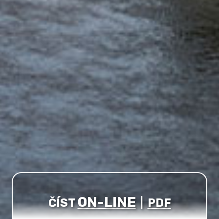
ON-LINE
ČÍST
|
PDF