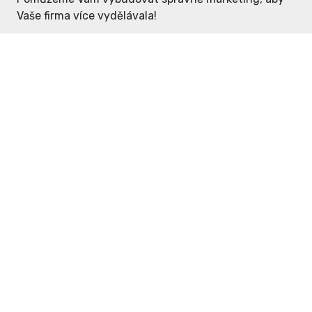
Vaše firma více vydělávala!
Enter: ceny již od 1990,- Kč / měsíc
Domovníček: ceny již od 125,- Kč /
měsíc
PR článek již od 4990,- Kč
Grafický návrh ZDARMA
Neváhejte a napište si o
ceník
na
inzerce@enterdc.cz.