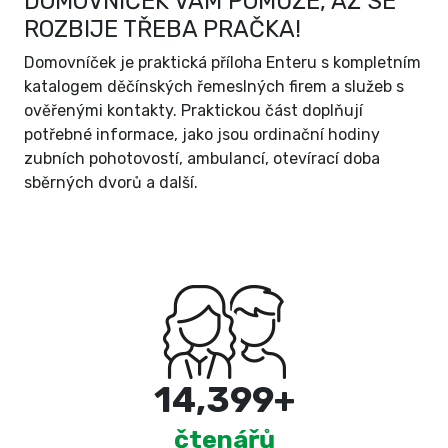
DOMOVNÍČEK VÁM POMŮŽE, AŽ SE
ROZBIJE TŘEBA PRAČKA!
Domovníček je praktická příloha Enteru s kompletním
katalogem děčínských řemeslných firem a služeb s
ověřenými kontakty. Praktickou část doplňují
potřebné informace, jako jsou ordinační hodiny
zubních pohotovostí, ambulancí, otevírací doba
sběrných dvorů a další.
15,000
+
čtenářů