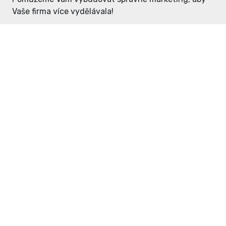
Vaše firma více vydělávala!
Enter: ceny již od 1990,- Kč / měsíc
Domovníček: ceny již od 125,- Kč /
měsíc
PR článek již od 4990,- Kč
Grafický návrh ZDARMA
Neváhejte a napište si o
ceník
na
inzerce@enterdc.cz.