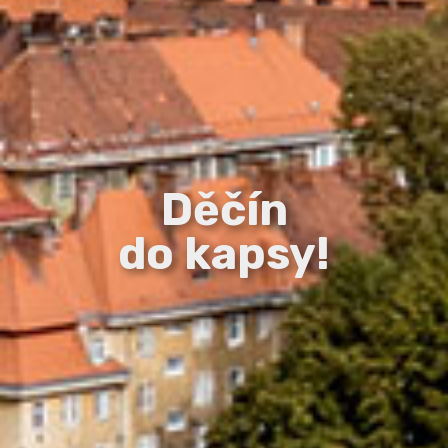
Děčín
do kapsy!