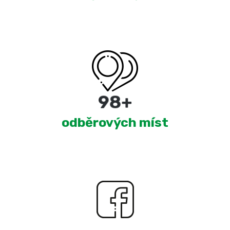
180
+
odběrových míst
2,274
+