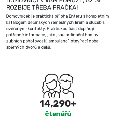
DOMOVNÍČEK VÁM POMŮŽE, AŽ SE
ROZBIJE TŘEBA PRAČKA!
Domovníček je praktická příloha Enteru s kompletním
katalogem děčínských řemeslných firem a služeb s
ověřenými kontakty. Praktickou část doplňují
potřebné informace, jako jsou ordinační hodiny
zubních pohotovostí, ambulancí, otevírací doba
sběrných dvorů a další.
15,000
+
čtenářů