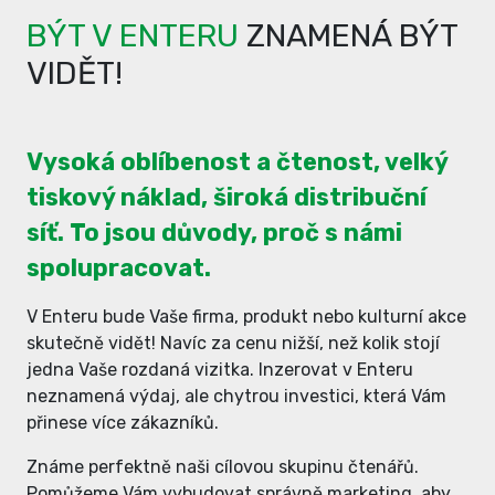
BÝT V ENTERU
ZNAMENÁ BÝT
VIDĚT!
Vysoká oblíbenost a čtenost, velký
tiskový náklad, široká distribuční
síť. To jsou důvody, proč s námi
spolupracovat.
V Enteru bude Vaše firma, produkt nebo kulturní akce
skutečně vidět! Navíc za cenu nižší, než kolik stojí
jedna Vaše rozdaná vizitka. Inzerovat v Enteru
neznamená výdaj, ale chytrou investici, která Vám
přinese více zákazníků.
Známe perfektně naši cílovou skupinu čtenářů.
Pomůžeme Vám vybudovat správně marketing, aby