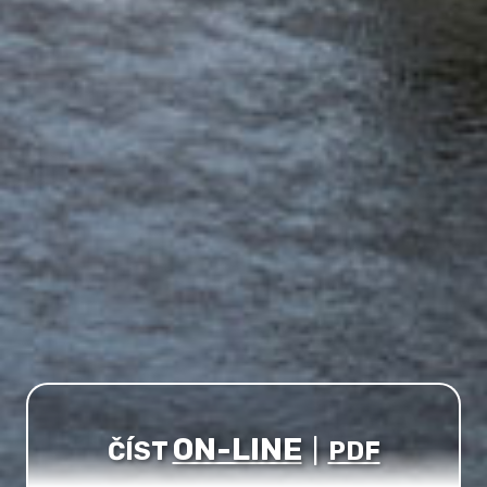
ON-LINE
ČÍST
|
PDF