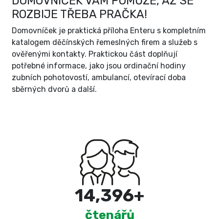
DOMOVNÍČEK VÁM POMŮŽE, AŽ SE
ROZBIJE TŘEBA PRAČKA!
Domovníček je praktická příloha Enteru s kompletním
katalogem děčínských řemeslných firem a služeb s
ověřenými kontakty. Praktickou část doplňují
potřebné informace, jako jsou ordinační hodiny
zubních pohotovostí, ambulancí, otevírací doba
sběrných dvorů a další.
15,000
+
čtenářů