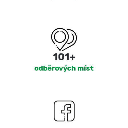
180
+
odběrových míst
2,299
+