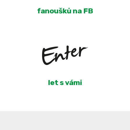
fanoušků na FB
5
let s vámi