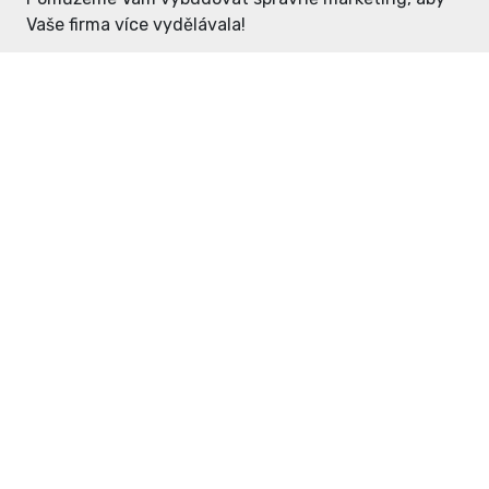
Vaše firma více vydělávala!
Enter: ceny již od 1990,- Kč / měsíc
Domovníček: ceny již od 125,- Kč /
měsíc
PR článek již od 4990,- Kč
Grafický návrh ZDARMA
Neváhejte a napište si o
ceník
na
inzerce@enterdc.cz.