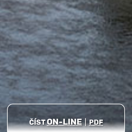
ON-LINE
ČÍST
|
PDF