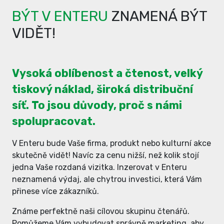
BÝT V ENTERU
ZNAMENÁ BÝT
VIDĚT!
Vysoká oblíbenost a čtenost, velký
tiskový náklad, široká distribuční
síť. To jsou důvody, proč s námi
spolupracovat.
V Enteru bude Vaše firma, produkt nebo kulturní akce
skutečně vidět! Navíc za cenu nižší, než kolik stojí
jedna Vaše rozdaná vizitka. Inzerovat v Enteru
neznamená výdaj, ale chytrou investici, která Vám
přinese více zákazníků.
Známe perfektně naši cílovou skupinu čtenářů.
Pomůžeme Vám vybudovat správně marketing, aby