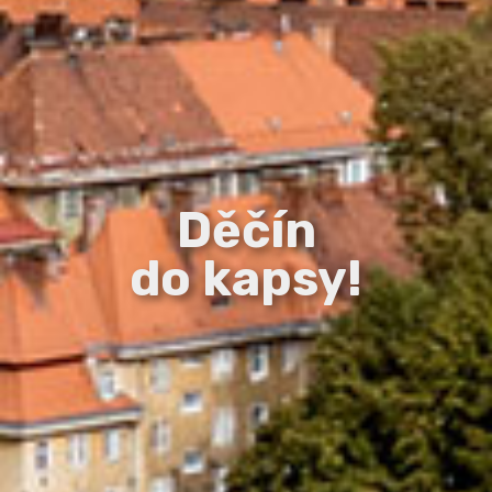
Děčín
do kapsy!