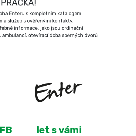
 PRAČKA!
íloha Enteru s kompletním katalogem
 a služeb s ověřenými kontakty.
třebné informace, jako jsou ordinační
, ambulancí, otevírací doba sběrných dvorů
+
14
 FB
let s vámi