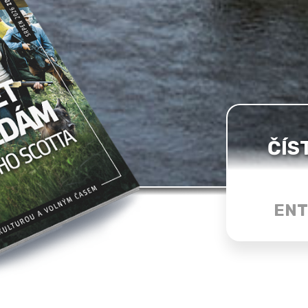
ČÍS
ENT