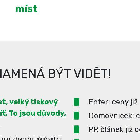
míst
AMENÁ BÝT VIDĚT!
t, velký tiskový
Enter: ceny již
íť. To jsou důvody,
Domovníček: ce
.
PR článek již 
turní akce skutečně vidět!