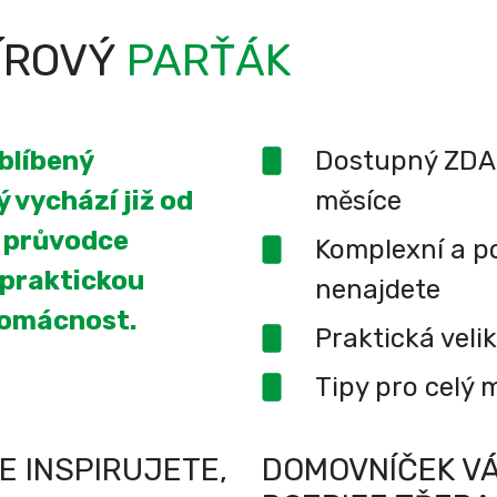
ÍROVÝ
PARŤÁK
oblíbený
Dostupný ZDA
 vychází již od
měsíce
í průvodce
Komplexní a po
 praktickou
nenajdete
domácnost.
Praktická veli
Tipy pro celý 
E INSPIRUJETE,
DOMOVNÍČEK VÁ