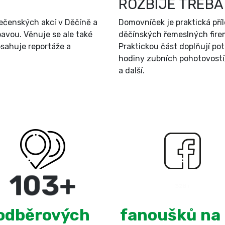
ROZBIJE TŘEBA
ečenských akcí v Děčíně a
Domovníček je praktická př
bavou. Věnuje se ale také
děčínských řemeslných firem
sahuje reportáže a
Praktickou část doplňují po
hodiny zubních pohotovostí
a další.
180
+
3,100
odběrových
fanoušků na