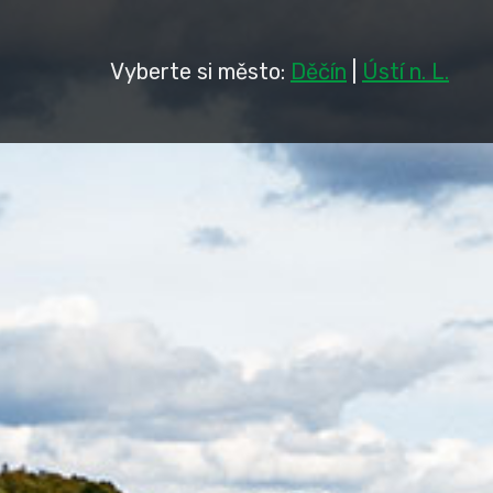
Vyberte si město:
Děčín
|
Ústí n. L.