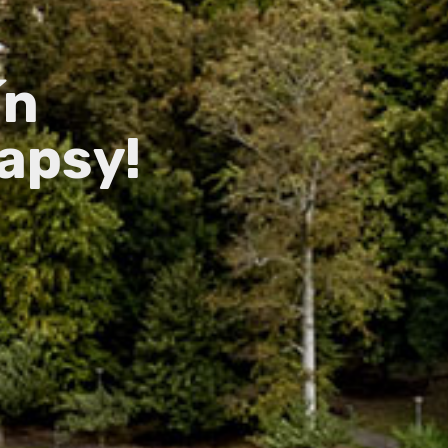
ín
apsy!