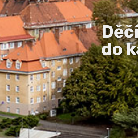
Děč
do k