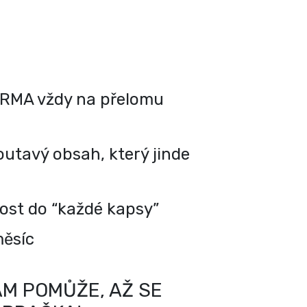
RMA vždy na přelomu
utavý obsah, který jinde
kost do “každé kapsy”
měsíc
M POMŮŽE, AŽ SE