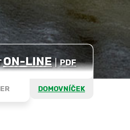
ON-LINE
T
|
PDF
ER
DOMOVNÍČEK