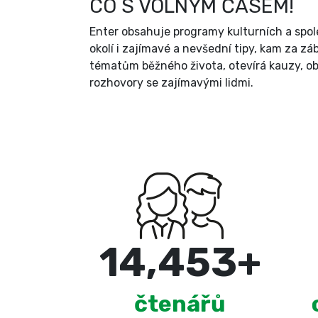
CO S VOLNÝM ČASEM!
Enter obsahuje programy kulturních a spol
okolí i zajímavé a nevšední tipy, kam za zá
tématům běžného života, otevírá kauzy, ob
rozhovory se zajímavými lidmi.
15,000
+
čtenářů