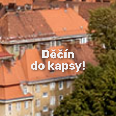
Děčín
do kapsy!