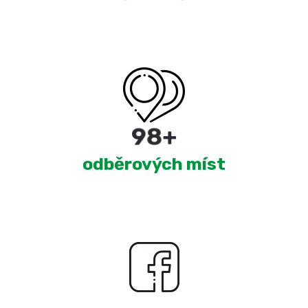
180
+
odběrových míst
2,299
+