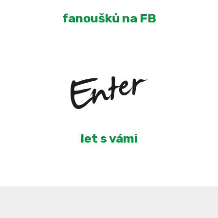
fanoušků na FB
5
let s vámi