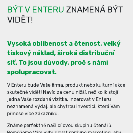
BÝT V ENTERU
ZNAMENÁ BÝT
VIDĚT!
Vysoká oblíbenost a čtenost, velký
tiskový náklad, široká distribuční
síť. To jsou důvody, proč s námi
spolupracovat.
V Enteru bude Vaše firma, produkt nebo kulturní akce
skutečně vidět! Navíc za cenu nižší, než kolik stojí
jedna Vaše rozdaná vizitka. Inzerovat v Enteru
neznamená výdaj, ale chytrou investici, která Vám
přinese více zákazníků.
Známe perfektně naši cílovou skupinu čtenářů.
Pomůžeme Vám vybudovat správně marketing, aby