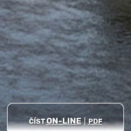
ON-LINE
ČÍST
|
PDF