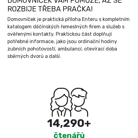
DOMOVNÍČEK VÁM POMŮŽE, AŽ SE
ROZBIJE TŘEBA PRAČKA!
Domovníček je praktická příloha Enteru s kompletním
katalogem děčínských řemeslných firem a služeb s
ověřenými kontakty. Praktickou část doplňují
potřebné informace, jako jsou ordinační hodiny
zubních pohotovostí, ambulancí, otevírací doba
sběrných dvorů a další.
15,000
+
čtenářů