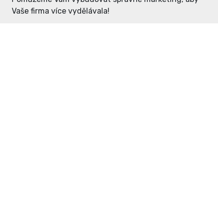
Vaše firma více vydělávala!
Enter: ceny již od 1990,- Kč / měsíc
Domovníček: ceny již od 125,- Kč /
měsíc
PR článek již od 4990,- Kč
Grafický návrh ZDARMA
Neváhejte a napište si o
ceník
na
inzerce@enterdc.cz.