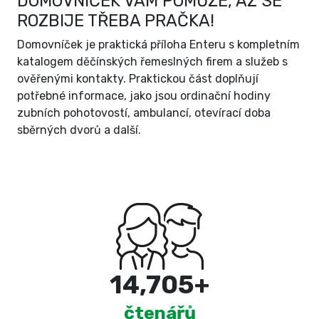
DOMOVNÍČEK VÁM POMŮŽE, AŽ SE
ROZBIJE TŘEBA PRAČKA!
Domovníček je praktická příloha Enteru s kompletním
katalogem děčínských řemeslných firem a služeb s
ověřenými kontakty. Praktickou část doplňují
potřebné informace, jako jsou ordinační hodiny
zubních pohotovostí, ambulancí, otevírací doba
sběrných dvorů a další.
15,000
+
čtenářů