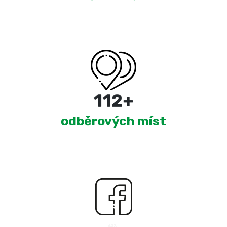
180
+
odběrových míst
2,459
+