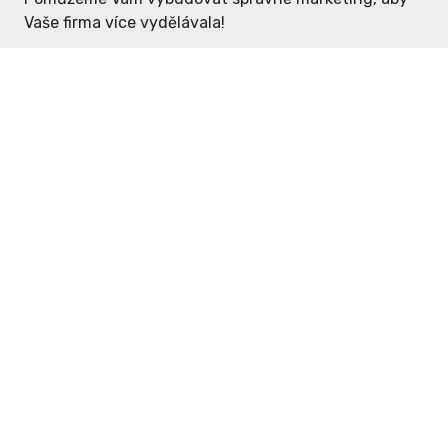
Vaše firma více vydělávala!
Enter: ceny již od 1990,- Kč / měsíc
Domovníček: ceny již od 125,- Kč /
měsíc
PR článek již od 4990,- Kč
Grafický návrh ZDARMA
Neváhejte a napište si o
ceník
na
inzerce@enterdc.cz.