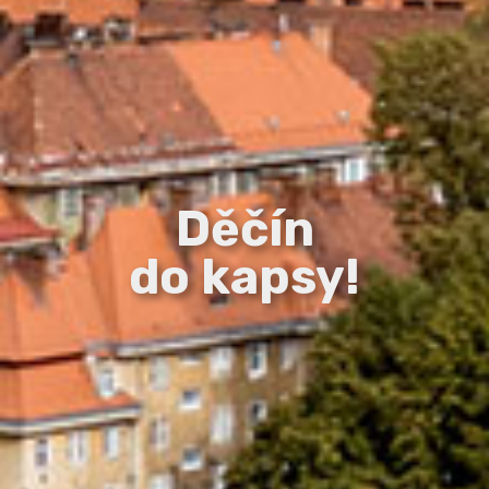
Děčín
do kapsy!