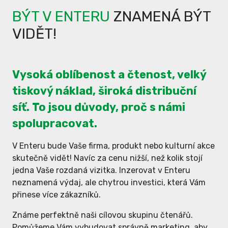
BÝT V ENTERU
ZNAMENÁ BÝT
VIDĚT!
Vysoká oblíbenost a čtenost, velký
tiskový náklad, široká distribuční
síť. To jsou důvody, proč s námi
spolupracovat.
V Enteru bude Vaše firma, produkt nebo kulturní akce
skutečně vidět! Navíc za cenu nižší, než kolik stojí
jedna Vaše rozdaná vizitka. Inzerovat v Enteru
neznamená výdaj, ale chytrou investici, která Vám
přinese více zákazníků.
Známe perfektně naši cílovou skupinu čtenářů.
Pomůžeme Vám vybudovat správně marketing, aby