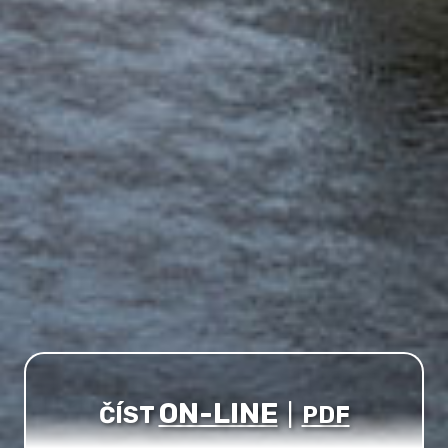
ON-LINE
ČÍST
|
PDF