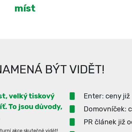
míst
AMENÁ BÝT VIDĚT!
t, velký tiskový
Enter: ceny již
íť. To jsou důvody,
Domovníček: ce
.
PR článek již 
turní akce skutečně vidět!