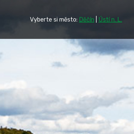
Vyberte si město:
Děčín
|
Ústí n. L.