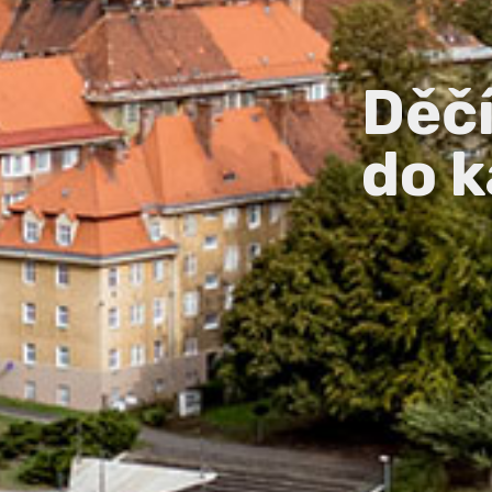
Děč
do k