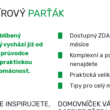
ÍROVÝ
PARŤÁK
oblíbený
Dostupný ZDA
 vychází již od
měsíce
í průvodce
Komplexní a po
 praktickou
nenajdete
domácnost.
Praktická veli
Tipy pro celý 
E INSPIRUJETE,
DOMOVNÍČEK VÁ