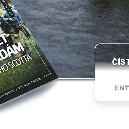
ČÍS
ENT