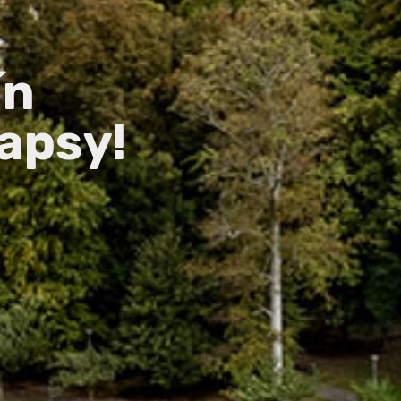
ín
apsy!