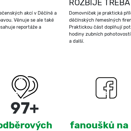
ROZBIJE TŘEBA
ečenských akcí v Děčíně a
Domovníček je praktická př
bavou. Věnuje se ale také
děčínských řemeslných firem
sahuje reportáže a
Praktickou část doplňují po
hodiny zubních pohotovostí
a další.
180
+
3,100
odběrových
fanoušků na