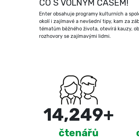
CO S VOLNÝM ČASEM!
Enter obsahuje programy kulturních a spol
okolí i zajímavé a nevšední tipy, kam za zá
tématům běžného života, otevírá kauzy, ob
rozhovory se zajímavými lidmi.
15,000
+
čtenářů