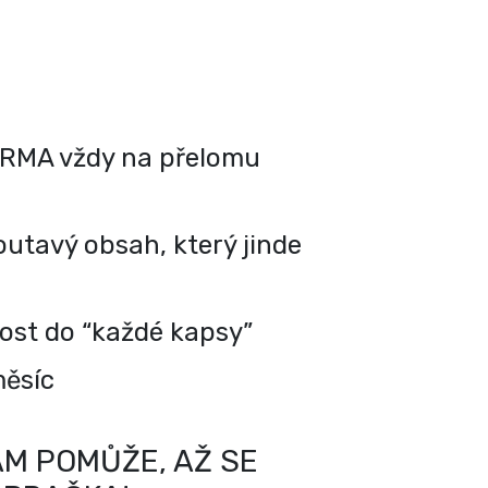
RMA vždy na přelomu
utavý obsah, který jinde
kost do “každé kapsy”
měsíc
M POMŮŽE, AŽ SE