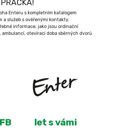
 PRAČKA!
íloha Enteru s kompletním katalogem
 a služeb s ověřenými kontakty.
třebné informace, jako jsou ordinační
, ambulancí, otevírací doba sběrných dvorů
+
14
 FB
let s vámi