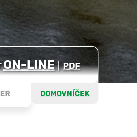
ON-LINE
T
|
PDF
ER
DOMOVNÍČEK