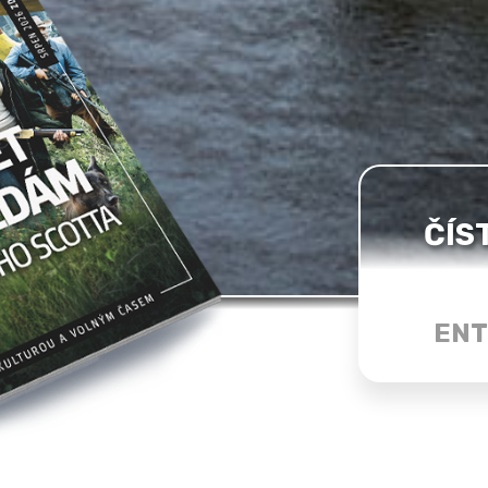
ČÍS
ENT