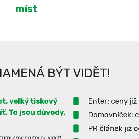
míst
AMENÁ BÝT VIDĚT!
t, velký tiskový
Enter: ceny již
íť. To jsou důvody,
Domovníček: ce
.
PR článek již 
turní akce skutečně vidět!