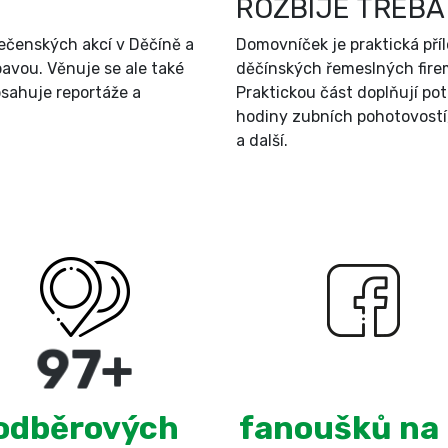
ROZBIJE TŘEBA
ečenských akcí v Děčíně a
Domovníček je praktická př
bavou. Věnuje se ale také
děčínských řemeslných firem
sahuje reportáže a
Praktickou část doplňují po
hodiny zubních pohotovostí
a další.
180
+
3,097
odběrových
fanoušků na