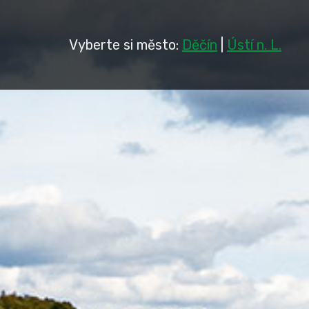
Vyberte si město:
Děčín
|
Ústí n. L.