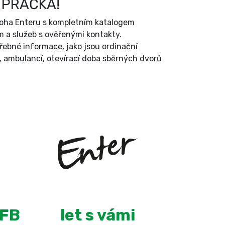
 PRAČKA!
íloha Enteru s kompletním katalogem
 a služeb s ověřenými kontakty.
třebné informace, jako jsou ordinační
, ambulancí, otevírací doba sběrných dvorů
+
13
 FB
let s vámi