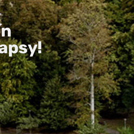
ín
apsy!