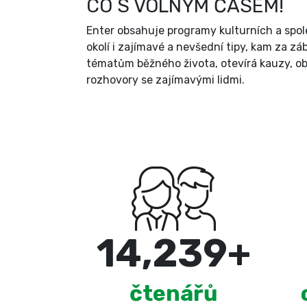
CO S VOLNÝM ČASEM!
Enter obsahuje programy kulturních a spol
okolí i zajímavé a nevšední tipy, kam za zá
tématům běžného života, otevírá kauzy, ob
rozhovory se zajímavými lidmi.
15,000
+
čtenářů