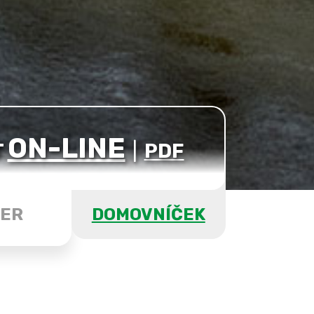
ON-LINE
T
|
PDF
ER
DOMOVNÍČEK