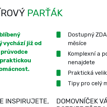
ÍROVÝ
PARŤÁK
oblíbený
Dostupný ZDA
 vychází již od
měsíce
í průvodce
Komplexní a po
 praktickou
nenajdete
domácnost.
Praktická veli
Tipy pro celý 
E INSPIRUJETE,
DOMOVNÍČEK VÁ