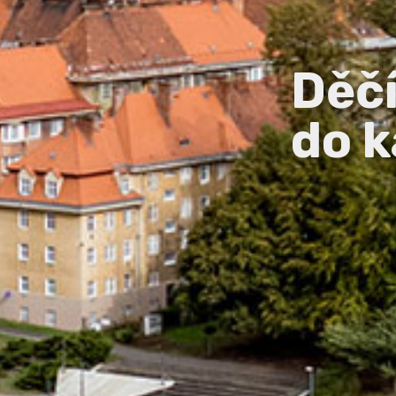
Děč
do k