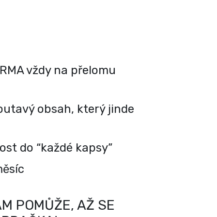
RMA vždy na přelomu
utavý obsah, který jinde
kost do “každé kapsy”
měsíc
M POMŮŽE, AŽ SE