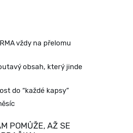
RMA vždy na přelomu
utavý obsah, který jinde
kost do “každé kapsy”
měsíc
M POMŮŽE, AŽ SE