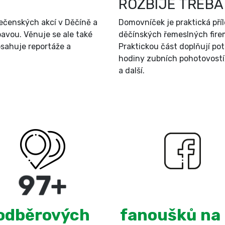
ROZBIJE TŘEBA
ečenských akcí v Děčíně a
Domovníček je praktická př
bavou. Věnuje se ale také
děčínských řemeslných firem
sahuje reportáže a
Praktickou část doplňují po
hodiny zubních pohotovostí
a další.
180
+
3,097
odběrových
fanoušků na