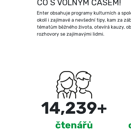
CO S VOLNÝM ČASEM!
Enter obsahuje programy kulturních a spol
okolí i zajímavé a nevšední tipy, kam za zá
tématům běžného života, otevírá kauzy, ob
rozhovory se zajímavými lidmi.
15,000
+
čtenářů