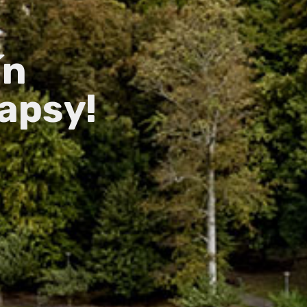
ín
apsy!