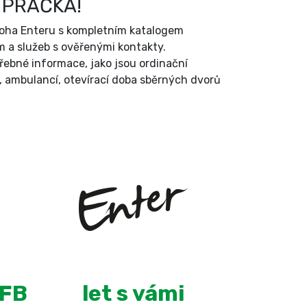
 PRAČKA!
íloha Enteru s kompletním katalogem
 a služeb s ověřenými kontakty.
třebné informace, jako jsou ordinační
, ambulancí, otevírací doba sběrných dvorů
+
13
 FB
let s vámi