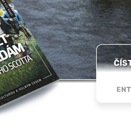
ČÍS
ENT