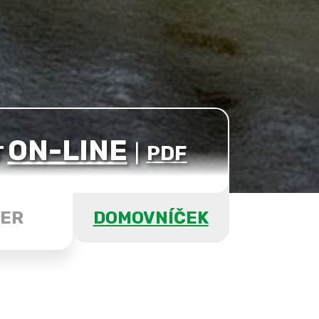
ON-LINE
T
|
PDF
ER
DOMOVNÍČEK