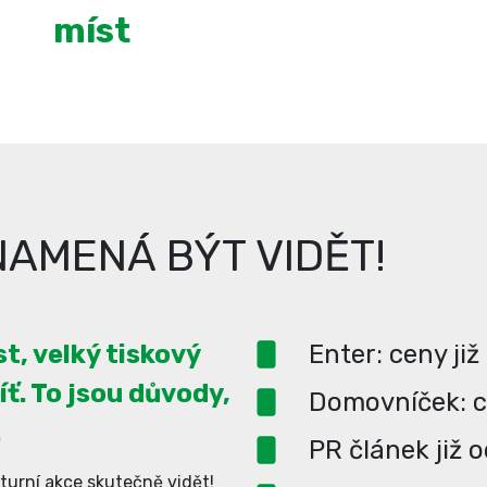
míst
AMENÁ BÝT VIDĚT!
t, velký tiskový
Enter: ceny již
íť. To jsou důvody,
Domovníček: ce
.
PR článek již 
turní akce skutečně vidět!