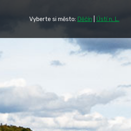
Vyberte si město:
Děčín
|
Ústí n. L.