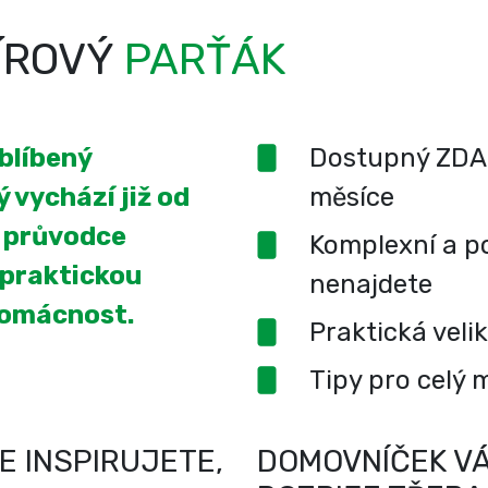
ÍROVÝ
PARŤÁK
oblíbený
Dostupný ZDA
 vychází již od
měsíce
í průvodce
Komplexní a po
 praktickou
nenajdete
domácnost.
Praktická veli
Tipy pro celý 
E INSPIRUJETE,
DOMOVNÍČEK VÁ