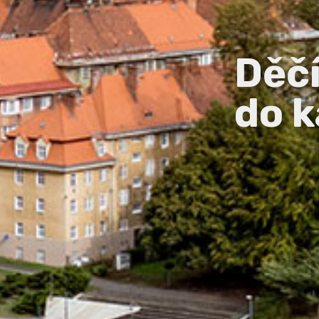
Děč
do k