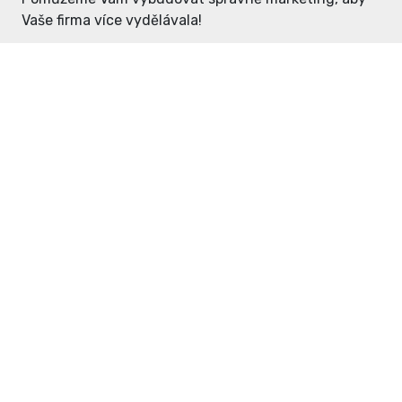
Vaše firma více vydělávala!
Enter: ceny již od 1990,- Kč / měsíc
Domovníček: ceny již od 125,- Kč /
měsíc
PR článek již od 4990,- Kč
Grafický návrh ZDARMA
Neváhejte a napište si o
ceník
na
inzerce@enterdc.cz.