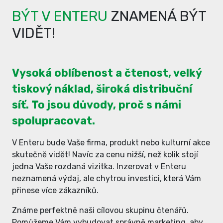
BÝT V ENTERU
ZNAMENÁ BÝT
VIDĚT!
Vysoká oblíbenost a čtenost, velký
tiskový náklad, široká distribuční
síť. To jsou důvody, proč s námi
spolupracovat.
V Enteru bude Vaše firma, produkt nebo kulturní akce
skutečně vidět! Navíc za cenu nižší, než kolik stojí
jedna Vaše rozdaná vizitka. Inzerovat v Enteru
neznamená výdaj, ale chytrou investici, která Vám
přinese více zákazníků.
Známe perfektně naši cílovou skupinu čtenářů.
Pomůžeme Vám vybudovat správně marketing, aby