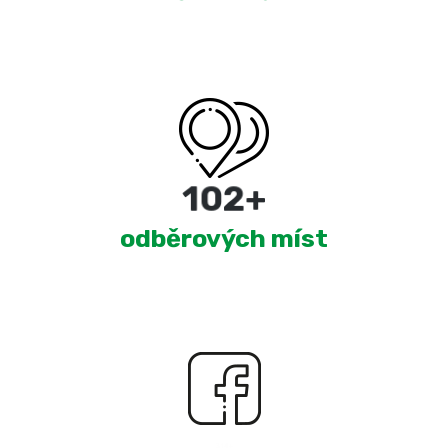
179
+
odběrových míst
2,051
+