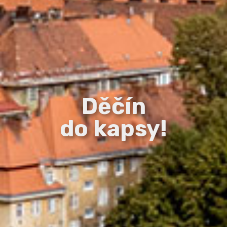
Děčín
do kapsy!