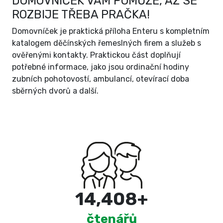
DOMOVNÍČEK VÁM POMŮŽE, AŽ SE
ROZBIJE TŘEBA PRAČKA!
Domovníček je praktická příloha Enteru s kompletním
katalogem děčínských řemeslných firem a služeb s
ověřenými kontakty. Praktickou část doplňují
potřebné informace, jako jsou ordinační hodiny
zubních pohotovostí, ambulancí, otevírací doba
sběrných dvorů a další.
15,000
+
čtenářů