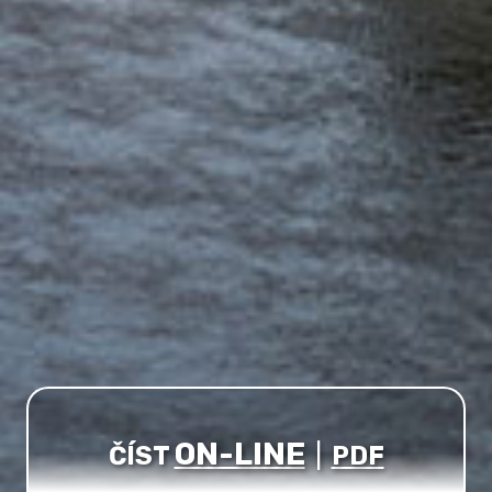
ON-LINE
ČÍST
|
PDF