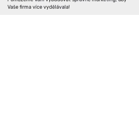
Vaše firma více vydělávala!
Enter: ceny již od 1990,- Kč / měsíc
Domovníček: ceny již od 125,- Kč /
měsíc
PR článek již od 4990,- Kč
Grafický návrh ZDARMA
Neváhejte a napište si o
ceník
na
inzerce@enterdc.cz.