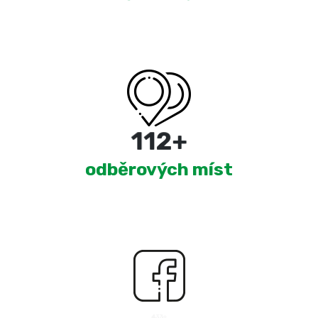
180
+
odběrových míst
2,458
+