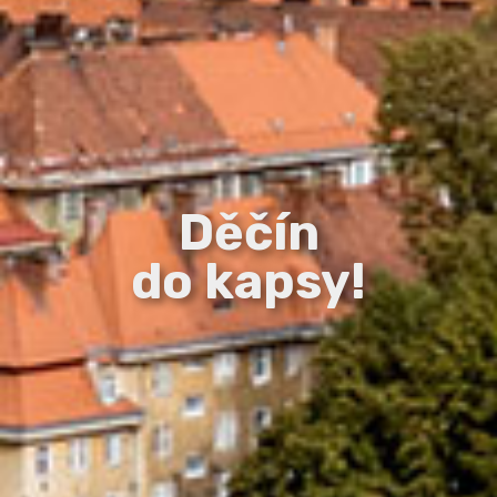
Děčín
do kapsy!