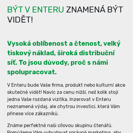
BÝT V ENTERU
ZNAMENÁ BÝT
VIDĚT!
Vysoká oblíbenost a čtenost, velký
tiskový náklad, široká distribuční
síť. To jsou důvody, proč s námi
spolupracovat.
V Enteru bude Vaše firma, produkt nebo kulturní akce
skutečně vidět! Navíc za cenu nižší, než kolik stojí
jedna Vaše rozdaná vizitka. Inzerovat v Enteru
neznamená výdaj, ale chytrou investici, která Vám
přinese více zákazníků.
Známe perfektně naši cílovou skupinu čtenářů.
Pomůžeme Vám vybudovat správně marketing, aby