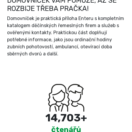
DOMOVNÍČEK VÁM POMŮŽE, AŽ SE
ROZBIJE TŘEBA PRAČKA!
Domovníček je praktická příloha Enteru s kompletním
katalogem děčínských řemeslných firem a služeb s
ověřenými kontakty. Praktickou část doplňují
potřebné informace, jako jsou ordinační hodiny
zubních pohotovostí, ambulancí, otevírací doba
sběrných dvorů a další.
15,000
+
čtenářů