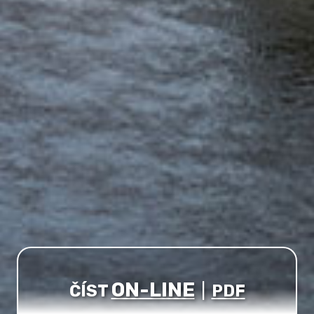
ON-LINE
ČÍST
|
PDF