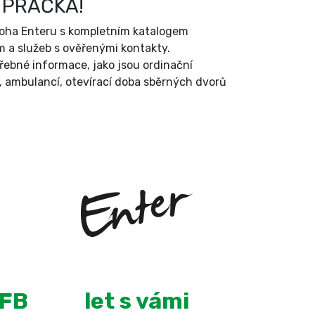
 PRAČKA!
íloha Enteru s kompletním katalogem
 a služeb s ověřenými kontakty.
třebné informace, jako jsou ordinační
, ambulancí, otevírací doba sběrných dvorů
+
13
 FB
let s vámi