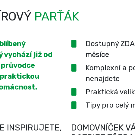
ÍROVÝ
PARŤÁK
oblíbený
Dostupný ZDA
 vychází již od
měsíce
í průvodce
Komplexní a po
 praktickou
nenajdete
domácnost.
Praktická veli
Tipy pro celý 
E INSPIRUJETE,
DOMOVNÍČEK VÁ