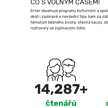
CO S VOLNÝM ČASEM!
Enter obsahuje programy kulturních a spol
okolí i zajímavé a nevšední tipy, kam za zá
tématům běžného života, otevírá kauzy, ob
rozhovory se zajímavými lidmi.
15,000
+
čtenářů