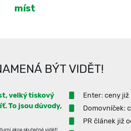
míst
AMENÁ BÝT VIDĚT!
t, velký tiskový
Enter: ceny již
íť. To jsou důvody,
Domovníček: ce
.
PR článek již 
turní akce skutečně vidět!