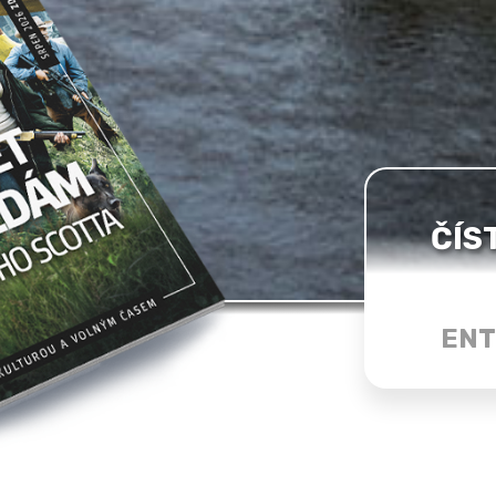
ČÍS
ENT