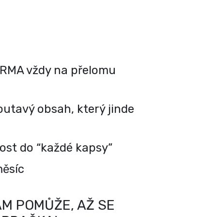
RMA vždy na přelomu
utavý obsah, který jinde
kost do “každé kapsy”
měsíc
M POMŮŽE, AŽ SE