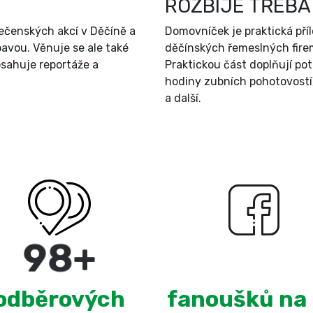
ROZBIJE TŘEBA
ečenských akcí v Děčíně a
Domovníček je praktická př
bavou. Věnuje se ale také
děčínských řemeslných firem
sahuje reportáže a
Praktickou část doplňují po
hodiny zubních pohotovostí
a další.
180
+
3,100
odběrových
fanoušků na