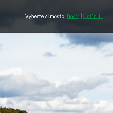
Vyberte si město:
Děčín
|
Ústí n. L.