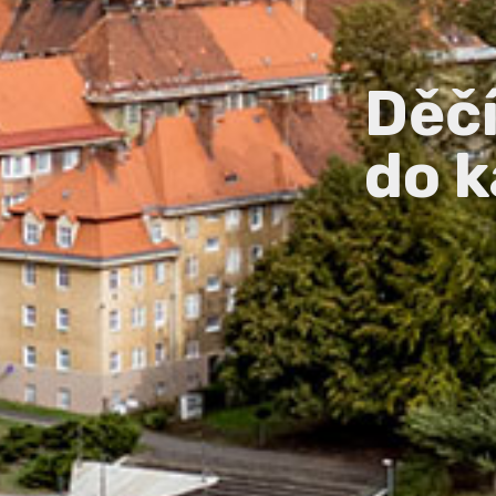
Děč
do k