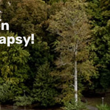
ín
apsy!