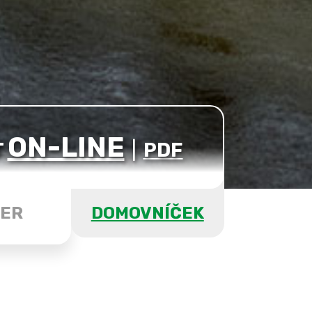
ON-LINE
T
|
PDF
ER
DOMOVNÍČEK