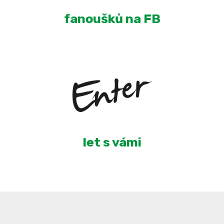
fanoušků na FB
5
let s vámi