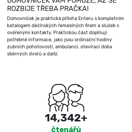
DOMOVNÍČEK VÁM POMŮŽE, AŽ SE
ROZBIJE TŘEBA PRAČKA!
Domovníček je praktická příloha Enteru s kompletním
katalogem děčínských řemeslných firem a služeb s
ověřenými kontakty. Praktickou část doplňují
potřebné informace, jako jsou ordinační hodiny
zubních pohotovostí, ambulancí, otevírací doba
sběrných dvorů a další.
15,000
+
čtenářů