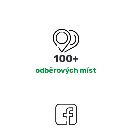
180
+
odběrových míst
2,328
+