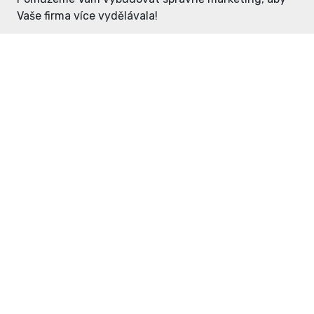
Vaše firma více vydělávala!
Enter: ceny již od 1990,- Kč / měsíc
Domovníček: ceny již od 125,- Kč /
měsíc
PR článek již od 4990,- Kč
Grafický návrh ZDARMA
Neváhejte a napište si o
ceník
na
inzerce@enterdc.cz.