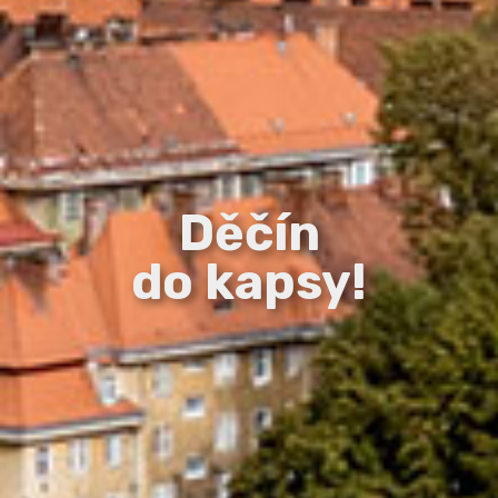
Děčín
do kapsy!