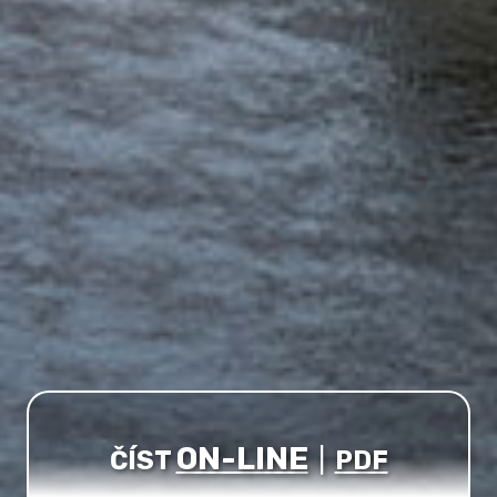
ON-LINE
ČÍST
|
PDF