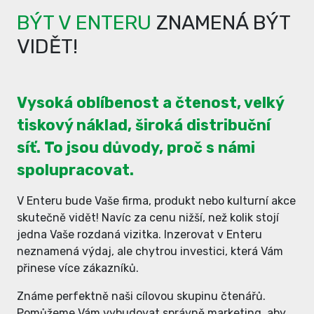
BÝT V ENTERU
ZNAMENÁ BÝT
VIDĚT!
Vysoká oblíbenost a čtenost, velký
tiskový náklad, široká distribuční
síť. To jsou důvody, proč s námi
spolupracovat.
V Enteru bude Vaše firma, produkt nebo kulturní akce
skutečně vidět! Navíc za cenu nižší, než kolik stojí
jedna Vaše rozdaná vizitka. Inzerovat v Enteru
neznamená výdaj, ale chytrou investici, která Vám
přinese více zákazníků.
Známe perfektně naši cílovou skupinu čtenářů.
Pomůžeme Vám vybudovat správně marketing, aby