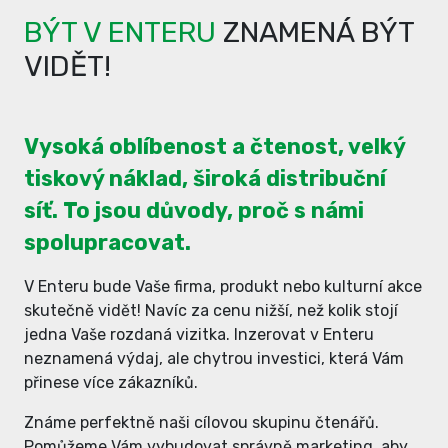
BÝT V ENTERU
ZNAMENÁ BÝT
VIDĚT!
Vysoká oblíbenost a čtenost, velký
tiskový náklad, široká distribuční
síť. To jsou důvody, proč s námi
spolupracovat.
V Enteru bude Vaše firma, produkt nebo kulturní akce
skutečně vidět! Navíc za cenu nižší, než kolik stojí
jedna Vaše rozdaná vizitka. Inzerovat v Enteru
neznamená výdaj, ale chytrou investici, která Vám
přinese více zákazníků.
Známe perfektně naši cílovou skupinu čtenářů.
Pomůžeme Vám vybudovat správně marketing, aby