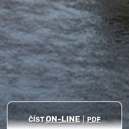
ON-LINE
ČÍST
|
PDF