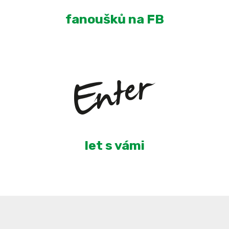
fanoušků na FB
5
let s vámi