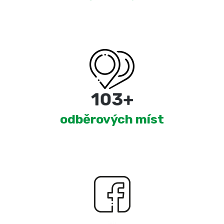
180
+
odběrových míst
2,367
+