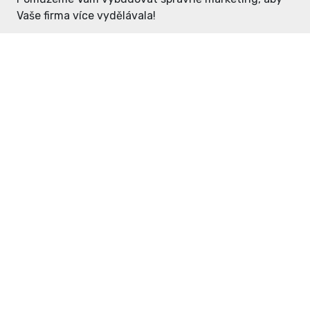
Vaše firma více vydělávala!
Enter: ceny již od 1990,- Kč / měsíc
Domovníček: ceny již od 125,- Kč /
měsíc
PR článek již od 4990,- Kč
Grafický návrh ZDARMA
Neváhejte a napište si o
ceník
na
inzerce@enterdc.cz.