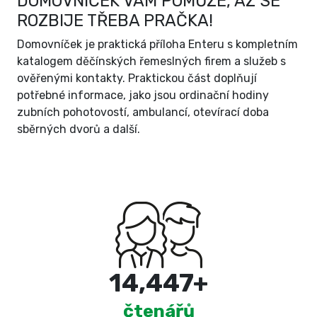
DOMOVNÍČEK VÁM POMŮŽE, AŽ SE
ROZBIJE TŘEBA PRAČKA!
Domovníček je praktická příloha Enteru s kompletním
katalogem děčínských řemeslných firem a služeb s
ověřenými kontakty. Praktickou část doplňují
potřebné informace, jako jsou ordinační hodiny
zubních pohotovostí, ambulancí, otevírací doba
sběrných dvorů a další.
15,000
+
čtenářů