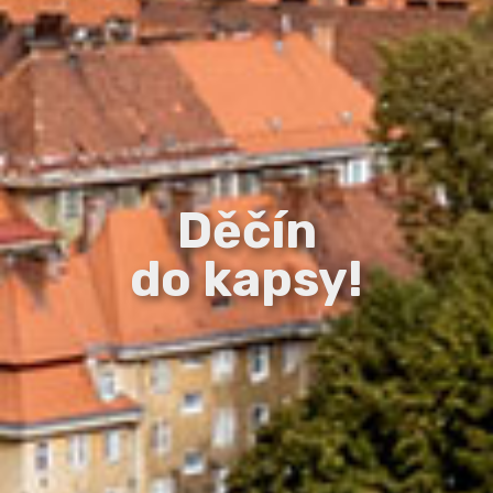
Děčín
do kapsy!