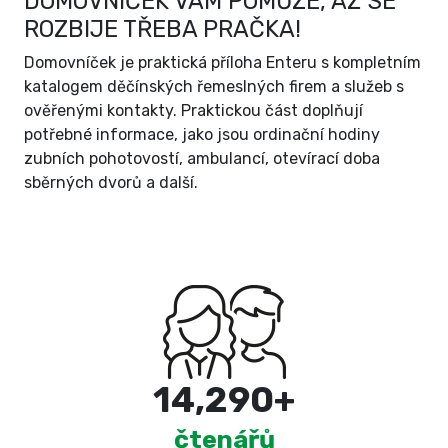
DOMOVNÍČEK VÁM POMŮŽE, AŽ SE
ROZBIJE TŘEBA PRAČKA!
Domovníček je praktická příloha Enteru s kompletním
katalogem děčínských řemeslných firem a služeb s
ověřenými kontakty. Praktickou část doplňují
potřebné informace, jako jsou ordinační hodiny
zubních pohotovostí, ambulancí, otevírací doba
sběrných dvorů a další.
15,000
+
čtenářů