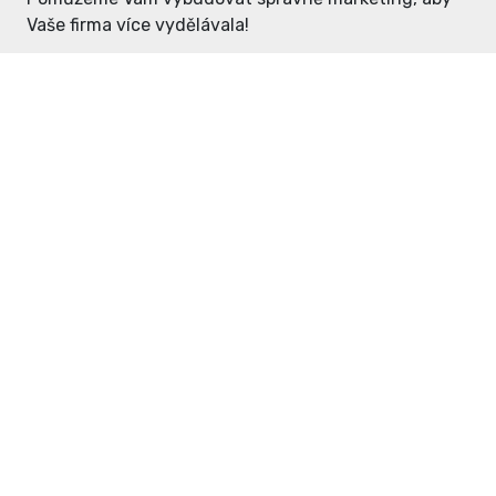
Vaše firma více vydělávala!
Enter: ceny již od 1990,- Kč / měsíc
Domovníček: ceny již od 125,- Kč /
měsíc
PR článek již od 4990,- Kč
Grafický návrh ZDARMA
Neváhejte a napište si o
ceník
na
inzerce@enterdc.cz.