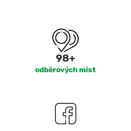
180
+
odběrových míst
2,274
+