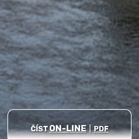
ON-LINE
ČÍST
|
PDF