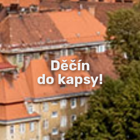
Děčín
do kapsy!