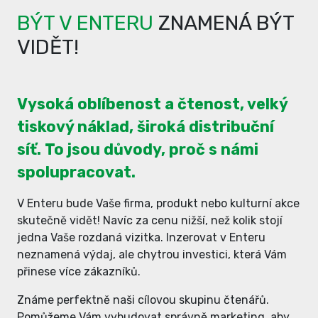
BÝT V ENTERU
ZNAMENÁ BÝT
VIDĚT!
Vysoká oblíbenost a čtenost, velký
tiskový náklad, široká distribuční
síť. To jsou důvody, proč s námi
spolupracovat.
V Enteru bude Vaše firma, produkt nebo kulturní akce
skutečně vidět! Navíc za cenu nižší, než kolik stojí
jedna Vaše rozdaná vizitka. Inzerovat v Enteru
neznamená výdaj, ale chytrou investici, která Vám
přinese více zákazníků.
Známe perfektně naši cílovou skupinu čtenářů.
Pomůžeme Vám vybudovat správně marketing, aby