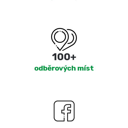
180
+
odběrových míst
2,399
+