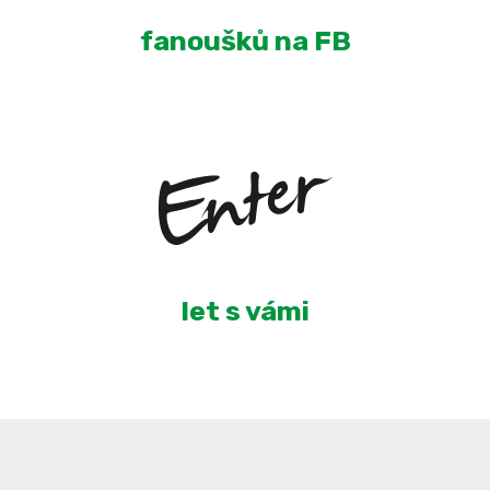
fanoušků na FB
5
let s vámi