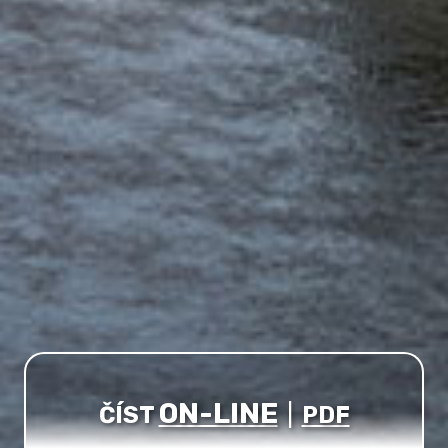
ON-LINE
ČÍST
|
PDF