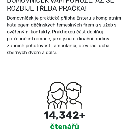
DOMOVNÍČEK VÁM POMŮŽE, AŽ SE
ROZBIJE TŘEBA PRAČKA!
Domovníček je praktická příloha Enteru s kompletním
katalogem děčínských řemeslných firem a služeb s
ověřenými kontakty. Praktickou část doplňují
potřebné informace, jako jsou ordinační hodiny
zubních pohotovostí, ambulancí, otevírací doba
sběrných dvorů a další.
15,000
+
čtenářů