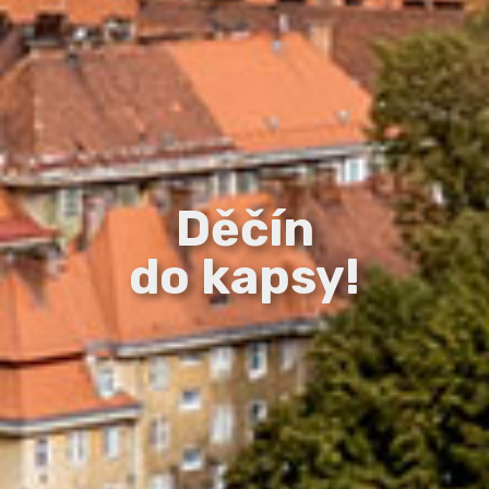
Děčín
do kapsy!