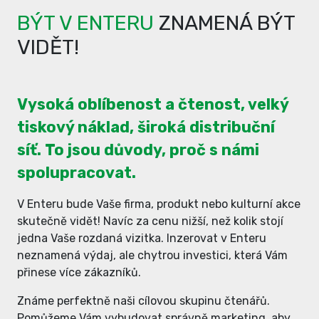
BÝT V ENTERU
ZNAMENÁ BÝT
VIDĚT!
Vysoká oblíbenost a čtenost, velký
tiskový náklad, široká distribuční
síť. To jsou důvody, proč s námi
spolupracovat.
V Enteru bude Vaše firma, produkt nebo kulturní akce
skutečně vidět! Navíc za cenu nižší, než kolik stojí
jedna Vaše rozdaná vizitka. Inzerovat v Enteru
neznamená výdaj, ale chytrou investici, která Vám
přinese více zákazníků.
Známe perfektně naši cílovou skupinu čtenářů.
Pomůžeme Vám vybudovat správně marketing, aby