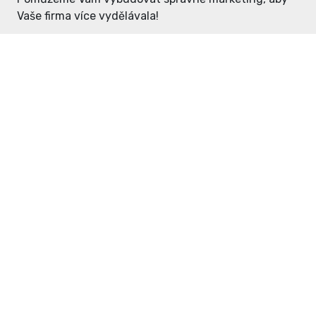
Vaše firma více vydělávala!
Enter: ceny již od 1990,- Kč / měsíc
Domovníček: ceny již od 125,- Kč /
měsíc
PR článek již od 4990,- Kč
Grafický návrh ZDARMA
Neváhejte a napište si o
ceník
na
inzerce@enterdc.cz.