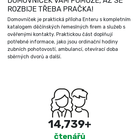
DOMOVNÍČEK VÁM POMŮŽE, AŽ SE
ROZBIJE TŘEBA PRAČKA!
Domovníček je praktická příloha Enteru s kompletním
katalogem děčínských řemeslných firem a služeb s
ověřenými kontakty. Praktickou část doplňují
potřebné informace, jako jsou ordinační hodiny
zubních pohotovostí, ambulancí, otevírací doba
sběrných dvorů a další.
15,000
+
čtenářů