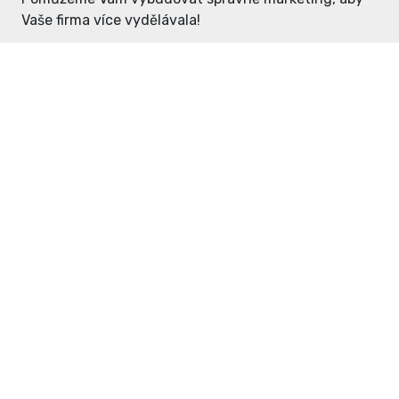
Vaše firma více vydělávala!
Enter: ceny již od 1990,- Kč / měsíc
Domovníček: ceny již od 125,- Kč /
měsíc
PR článek již od 4990,- Kč
Grafický návrh ZDARMA
Neváhejte a napište si o
ceník
na
inzerce@enterdc.cz.