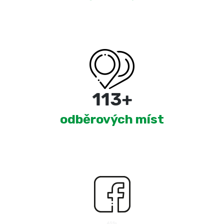
180
+
odběrových míst
2,141
+