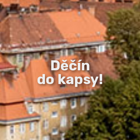
Děčín
do kapsy!