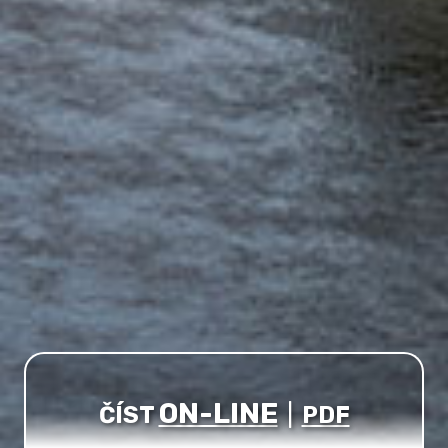
ON-LINE
ČÍST
|
PDF