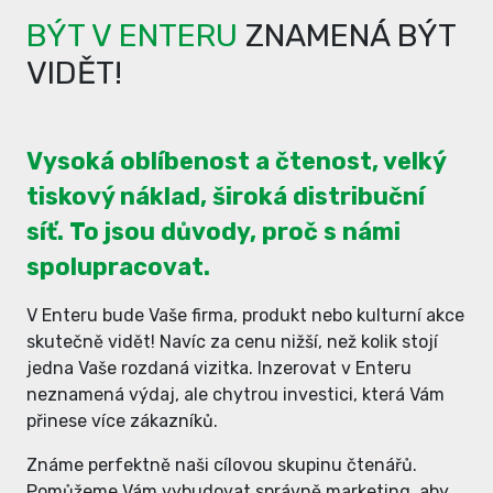
BÝT V ENTERU
ZNAMENÁ BÝT
VIDĚT!
Vysoká oblíbenost a čtenost, velký
tiskový náklad, široká distribuční
síť. To jsou důvody, proč s námi
spolupracovat.
V Enteru bude Vaše firma, produkt nebo kulturní akce
skutečně vidět! Navíc za cenu nižší, než kolik stojí
jedna Vaše rozdaná vizitka. Inzerovat v Enteru
neznamená výdaj, ale chytrou investici, která Vám
přinese více zákazníků.
Známe perfektně naši cílovou skupinu čtenářů.
Pomůžeme Vám vybudovat správně marketing, aby