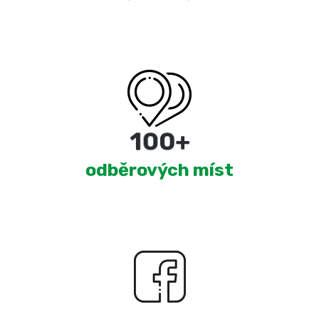
180
+
odběrových míst
2,369
+