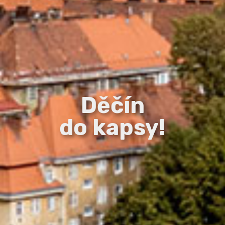
Děčín
do kapsy!