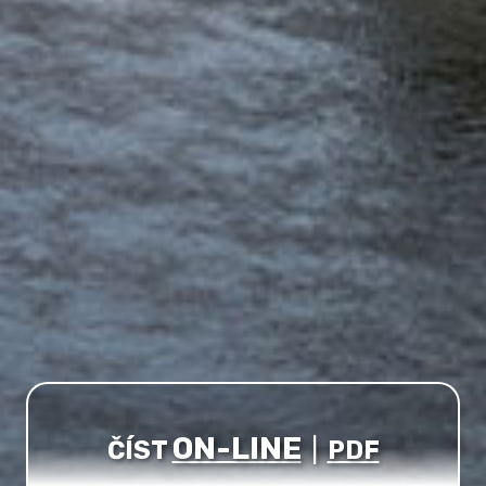
ON-LINE
ČÍST
|
PDF