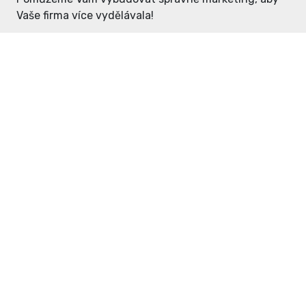
Vaše firma více vydělávala!
Enter: ceny již od 1990,- Kč / měsíc
Domovníček: ceny již od 125,- Kč /
měsíc
PR článek již od 4990,- Kč
Grafický návrh ZDARMA
Neváhejte a napište si o
ceník
na
inzerce@enterdc.cz.