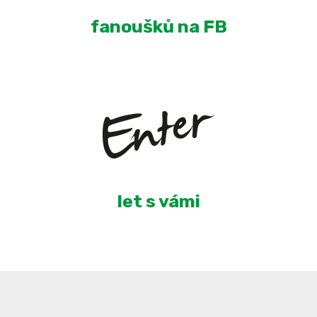
fanoušků na FB
5
let s vámi