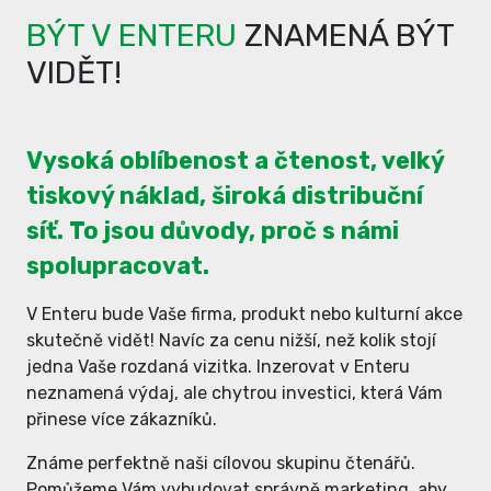
BÝT V ENTERU
ZNAMENÁ BÝT
VIDĚT!
Vysoká oblíbenost a čtenost, velký
tiskový náklad, široká distribuční
síť. To jsou důvody, proč s námi
spolupracovat.
V Enteru bude Vaše firma, produkt nebo kulturní akce
skutečně vidět! Navíc za cenu nižší, než kolik stojí
jedna Vaše rozdaná vizitka. Inzerovat v Enteru
neznamená výdaj, ale chytrou investici, která Vám
přinese více zákazníků.
Známe perfektně naši cílovou skupinu čtenářů.
Pomůžeme Vám vybudovat správně marketing, aby