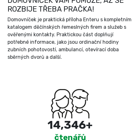
DOMOVNÍČEK VÁM POMŮŽE, AŽ SE
ROZBIJE TŘEBA PRAČKA!
Domovníček je praktická příloha Enteru s kompletním
katalogem děčínských řemeslných firem a služeb s
ověřenými kontakty. Praktickou část doplňují
potřebné informace, jako jsou ordinační hodiny
zubních pohotovostí, ambulancí, otevírací doba
sběrných dvorů a další.
15,000
+
čtenářů