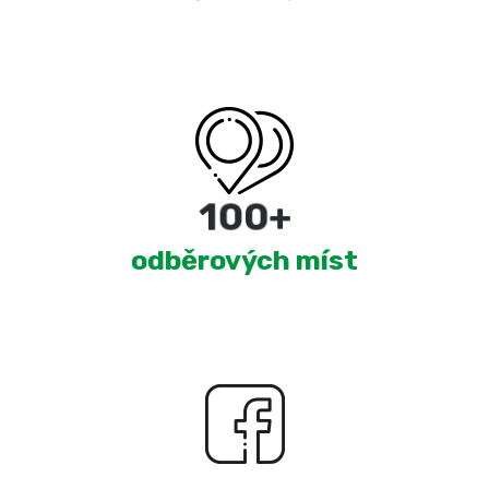
180
+
odběrových míst
2,303
+