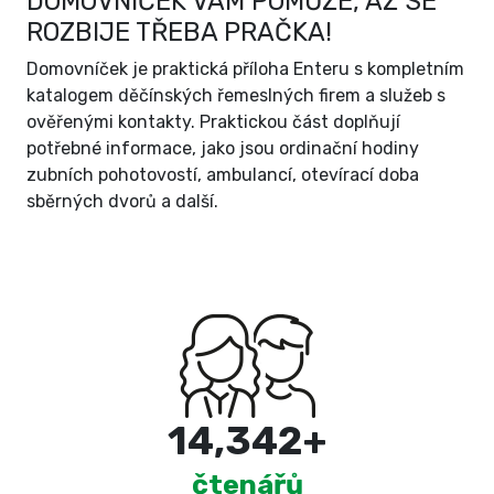
DOMOVNÍČEK VÁM POMŮŽE, AŽ SE
ROZBIJE TŘEBA PRAČKA!
Domovníček je praktická příloha Enteru s kompletním
katalogem děčínských řemeslných firem a služeb s
ověřenými kontakty. Praktickou část doplňují
potřebné informace, jako jsou ordinační hodiny
zubních pohotovostí, ambulancí, otevírací doba
sběrných dvorů a další.
15,000
+
čtenářů