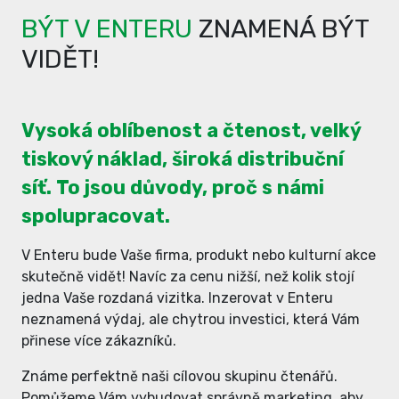
BÝT V ENTERU
ZNAMENÁ BÝT
VIDĚT!
Vysoká oblíbenost a čtenost, velký
tiskový náklad, široká distribuční
síť. To jsou důvody, proč s námi
spolupracovat.
V Enteru bude Vaše firma, produkt nebo kulturní akce
skutečně vidět! Navíc za cenu nižší, než kolik stojí
jedna Vaše rozdaná vizitka. Inzerovat v Enteru
neznamená výdaj, ale chytrou investici, která Vám
přinese více zákazníků.
Známe perfektně naši cílovou skupinu čtenářů.
Pomůžeme Vám vybudovat správně marketing, aby