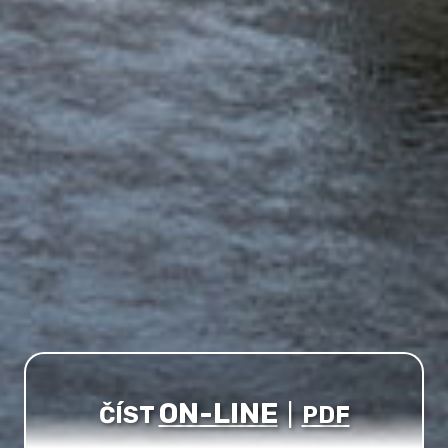
ON-LINE
ČÍST
|
PDF