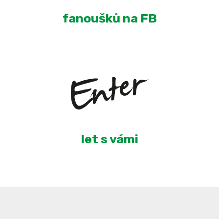
fanoušků na FB
5
let s vámi