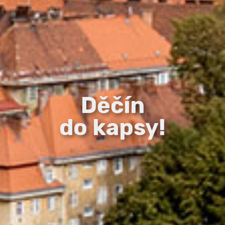
Děčín
do kapsy!