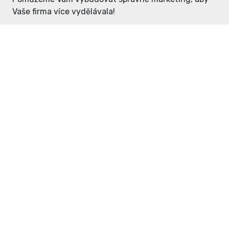
Vaše firma více vydělávala!
Enter: ceny již od 1990,- Kč / měsíc
Domovníček: ceny již od 125,- Kč /
měsíc
PR článek již od 4990,- Kč
Grafický návrh ZDARMA
Neváhejte a napište si o
ceník
na
inzerce@enterdc.cz.