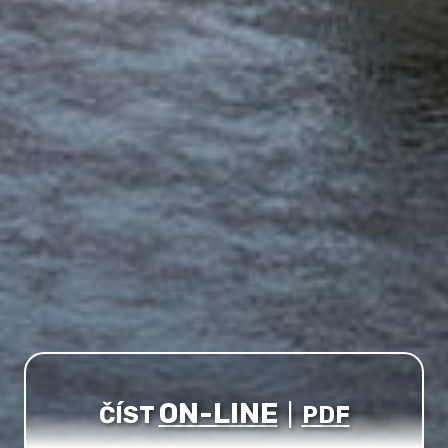
ON-LINE
ČÍST
|
PDF