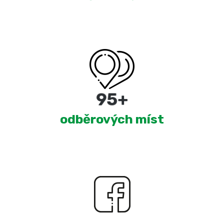
180
+
odběrových míst
2,274
+