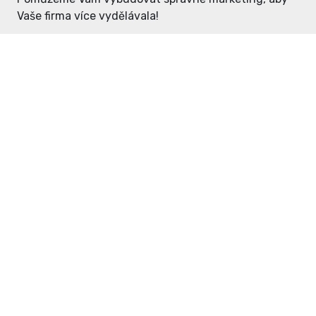
Vaše firma více vydělávala!
Enter: ceny již od 1990,- Kč / měsíc
Domovníček: ceny již od 125,- Kč /
měsíc
PR článek již od 4990,- Kč
Grafický návrh ZDARMA
Neváhejte a napište si o
ceník
na
inzerce@enterdc.cz.