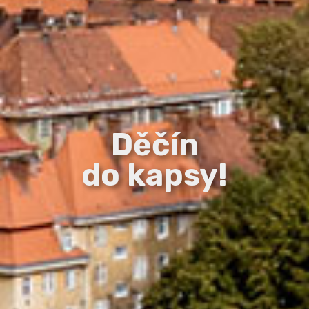
Děčín
do kapsy!