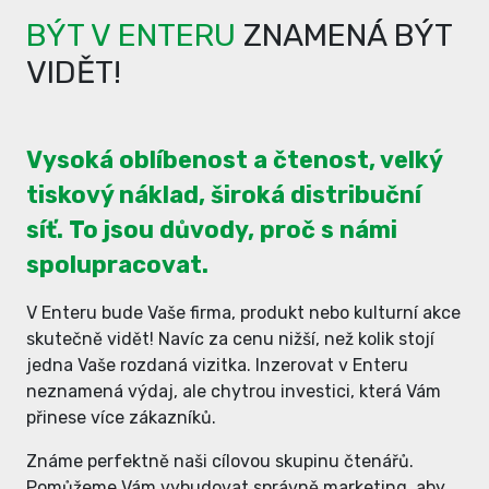
BÝT V ENTERU
ZNAMENÁ BÝT
VIDĚT!
Vysoká oblíbenost a čtenost, velký
tiskový náklad, široká distribuční
síť. To jsou důvody, proč s námi
spolupracovat.
V Enteru bude Vaše firma, produkt nebo kulturní akce
skutečně vidět! Navíc za cenu nižší, než kolik stojí
jedna Vaše rozdaná vizitka. Inzerovat v Enteru
neznamená výdaj, ale chytrou investici, která Vám
přinese více zákazníků.
Známe perfektně naši cílovou skupinu čtenářů.
Pomůžeme Vám vybudovat správně marketing, aby