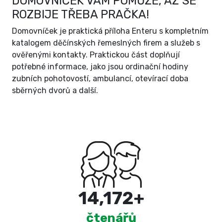
DOMOVNÍČEK VÁM POMŮŽE, AŽ SE
ROZBIJE TŘEBA PRAČKA!
Domovníček je praktická příloha Enteru s kompletním
katalogem děčínských řemeslných firem a služeb s
ověřenými kontakty. Praktickou část doplňují
potřebné informace, jako jsou ordinační hodiny
zubních pohotovostí, ambulancí, otevírací doba
sběrných dvorů a další.
15,000
+
čtenářů