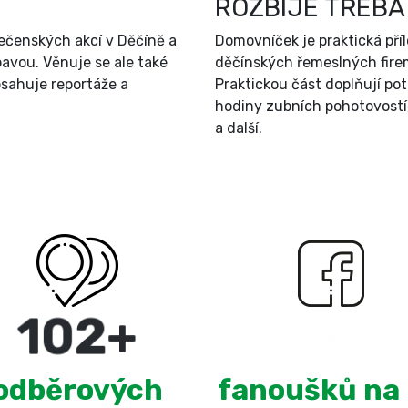
ROZBIJE TŘEBA
ečenských akcí v Děčíně a
Domovníček je praktická př
bavou. Věnuje se ale také
děčínských řemeslných firem
sahuje reportáže a
Praktickou část doplňují po
hodiny zubních pohotovostí
a další.
180
+
3,100
odběrových
fanoušků na