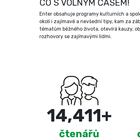
CO S VOLNÝM ČASEM!
Enter obsahuje programy kulturních a spol
okolí i zajímavé a nevšední tipy, kam za zá
tématům běžného života, otevírá kauzy, ob
rozhovory se zajímavými lidmi.
15,000
+
čtenářů