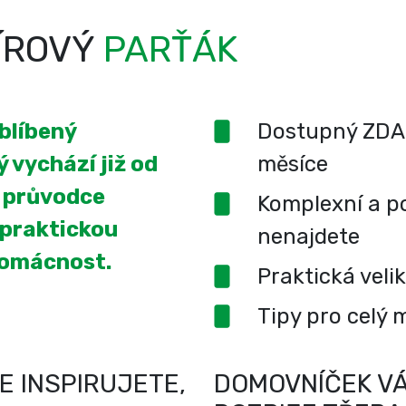
ÍROVÝ
PARŤÁK
oblíbený
Dostupný ZDA
 vychází již od
měsíce
í průvodce
Komplexní a po
 praktickou
nenajdete
domácnost.
Praktická veli
Tipy pro celý 
E INSPIRUJETE,
DOMOVNÍČEK VÁ