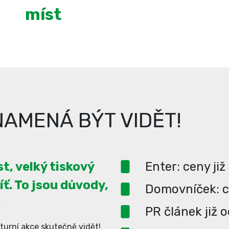
míst
AMENÁ BÝT VIDĚT!
t, velký tiskový
Enter: ceny již
íť. To jsou důvody,
Domovníček: ce
.
PR článek již 
turní akce skutečně vidět!