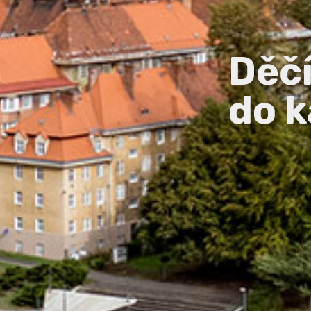
Děč
do k