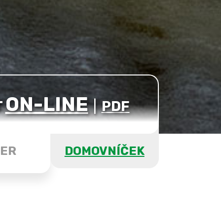
ON-LINE
T
|
PDF
ER
DOMOVNÍČEK