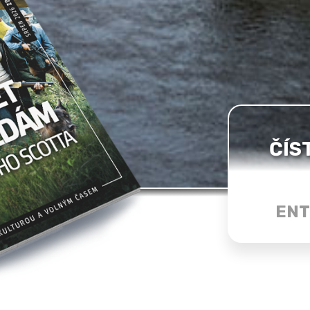
ČÍS
ENT