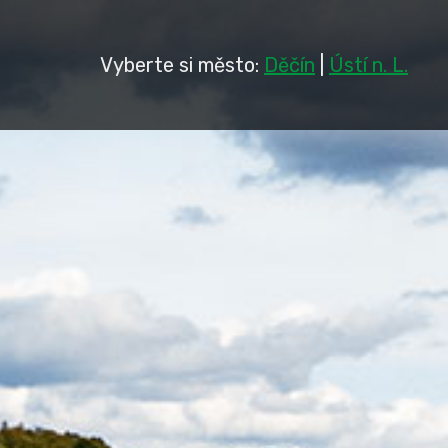
Vyberte si město:
Děčín
|
Ústí n. L.