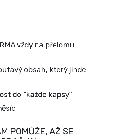
RMA vždy na přelomu
utavý obsah, který jinde
kost do “každé kapsy”
měsíc
M POMŮŽE, AŽ SE