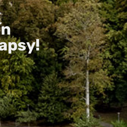
ín
apsy!