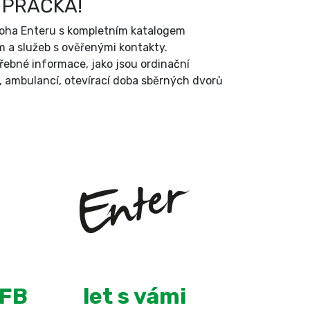
 PRAČKA!
íloha Enteru s kompletním katalogem
 a služeb s ověřenými kontakty.
třebné informace, jako jsou ordinační
, ambulancí, otevírací doba sběrných dvorů
+
14
 FB
let s vámi