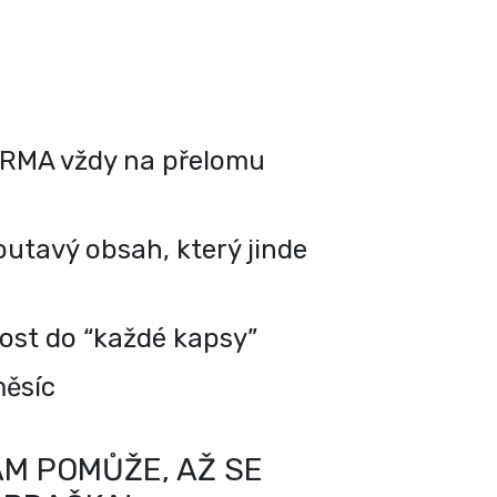
RMA vždy na přelomu
utavý obsah, který jinde
kost do “každé kapsy”
měsíc
M POMŮŽE, AŽ SE