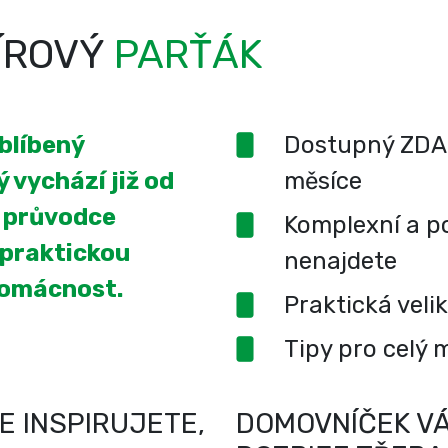
ÍROVÝ
PARŤÁK
oblíbený
Dostupný ZDA
 vychází již od
měsíce
í průvodce
Komplexní a po
 praktickou
nenajdete
domácnost.
Praktická veli
Tipy pro celý 
E INSPIRUJETE,
DOMOVNÍČEK VÁ