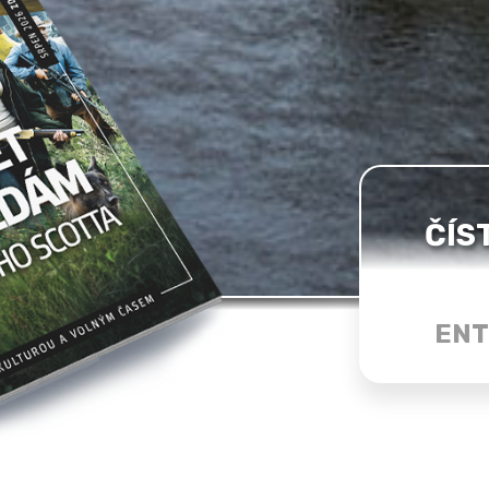
ČÍS
ENT