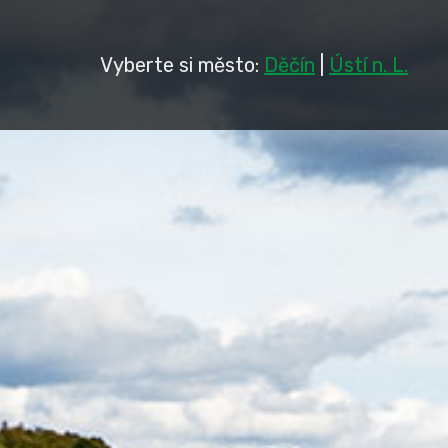
Vyberte si město:
Děčín
|
Ústí n. L.