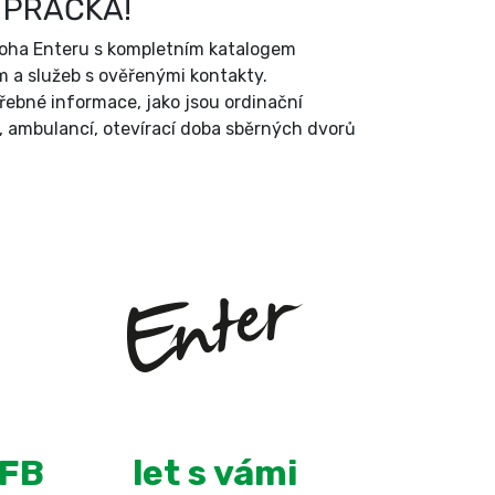
 PRAČKA!
íloha Enteru s kompletním katalogem
 a služeb s ověřenými kontakty.
třebné informace, jako jsou ordinační
, ambulancí, otevírací doba sběrných dvorů
+
13
 FB
let s vámi