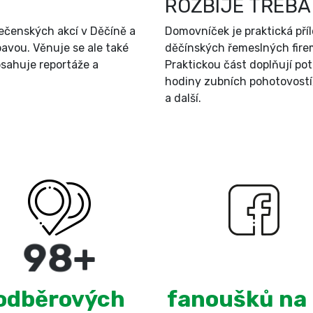
ROZBIJE TŘEBA
ečenských akcí v Děčíně a
Domovníček je praktická př
bavou. Věnuje se ale také
děčínských řemeslných firem
sahuje reportáže a
Praktickou část doplňují po
hodiny zubních pohotovostí
a další.
180
+
3,098
odběrových
fanoušků na