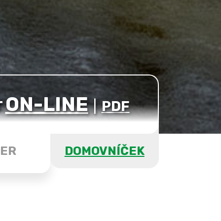
ON-LINE
T
|
PDF
ER
DOMOVNÍČEK