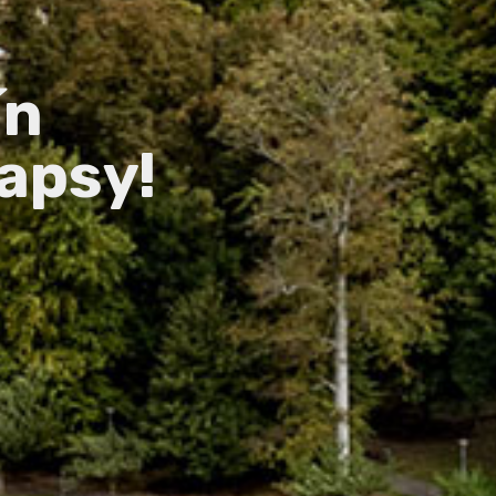
ín
apsy!