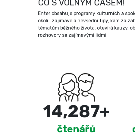
CO S VOLNÝM ČASEM!
Enter obsahuje programy kulturních a spol
okolí i zajímavé a nevšední tipy, kam za zá
tématům běžného života, otevírá kauzy, ob
rozhovory se zajímavými lidmi.
15,000
+
čtenářů