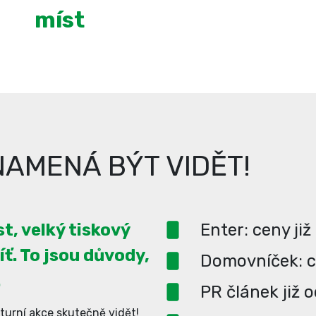
míst
AMENÁ BÝT VIDĚT!
t, velký tiskový
Enter: ceny již
íť. To jsou důvody,
Domovníček: ce
.
PR článek již 
turní akce skutečně vidět!