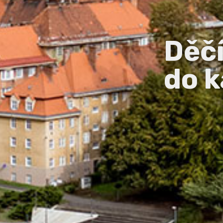
Děč
do k