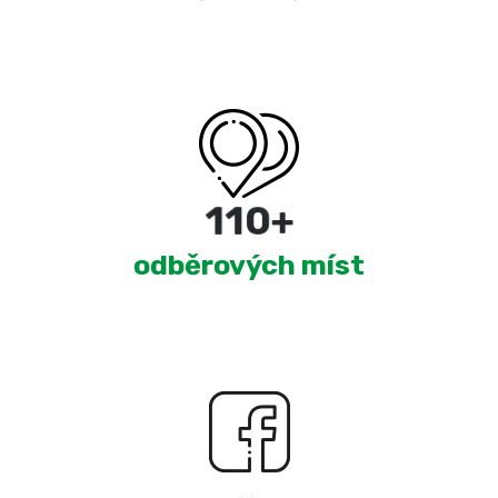
180
+
odběrových míst
2,486
+