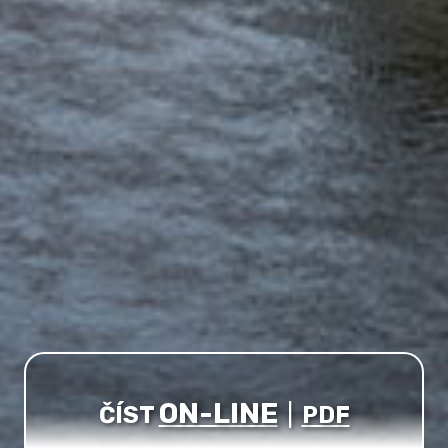
ON-LINE
ČÍST
|
PDF