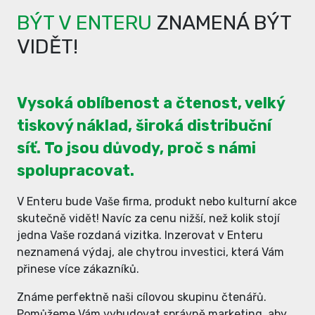
BÝT V ENTERU
ZNAMENÁ BÝT
VIDĚT!
Vysoká oblíbenost a čtenost, velký
tiskový náklad, široká distribuční
síť. To jsou důvody, proč s námi
spolupracovat.
V Enteru bude Vaše firma, produkt nebo kulturní akce
skutečně vidět! Navíc za cenu nižší, než kolik stojí
jedna Vaše rozdaná vizitka. Inzerovat v Enteru
neznamená výdaj, ale chytrou investici, která Vám
přinese více zákazníků.
Známe perfektně naši cílovou skupinu čtenářů.
Pomůžeme Vám vybudovat správně marketing, aby