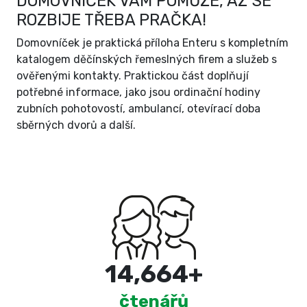
DOMOVNÍČEK VÁM POMŮŽE, AŽ SE
ROZBIJE TŘEBA PRAČKA!
Domovníček je praktická příloha Enteru s kompletním
katalogem děčínských řemeslných firem a služeb s
ověřenými kontakty. Praktickou část doplňují
potřebné informace, jako jsou ordinační hodiny
zubních pohotovostí, ambulancí, otevírací doba
sběrných dvorů a další.
15,000
+
čtenářů