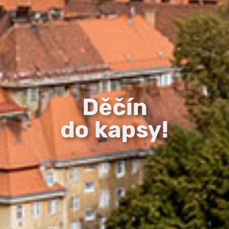
Děčín
do kapsy!