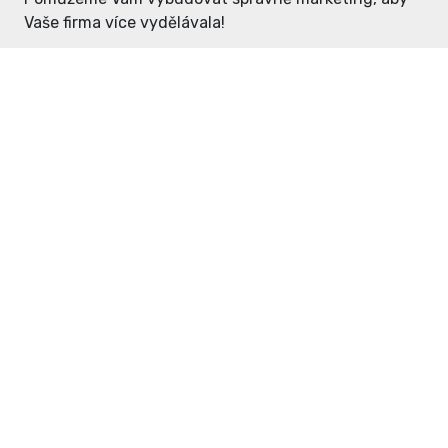
Vaše firma více vydělávala!
Enter: ceny již od 1990,- Kč / měsíc
Domovníček: ceny již od 125,- Kč /
měsíc
PR článek již od 4990,- Kč
Grafický návrh ZDARMA
Neváhejte a napište si o
ceník
na
inzerce@enterdc.cz.