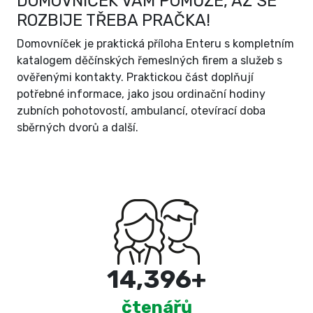
DOMOVNÍČEK VÁM POMŮŽE, AŽ SE
ROZBIJE TŘEBA PRAČKA!
Domovníček je praktická příloha Enteru s kompletním
katalogem děčínských řemeslných firem a služeb s
ověřenými kontakty. Praktickou část doplňují
potřebné informace, jako jsou ordinační hodiny
zubních pohotovostí, ambulancí, otevírací doba
sběrných dvorů a další.
15,000
+
čtenářů