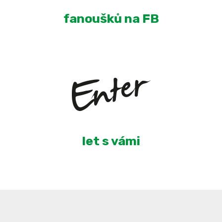
fanoušků na FB
5
let s vámi