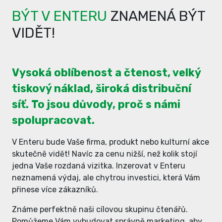
BÝT V ENTERU
ZNAMENÁ BÝT
VIDĚT!
Vysoká oblíbenost a čtenost, velký
tiskový náklad, široká distribuční
síť. To jsou důvody, proč s námi
spolupracovat.
V Enteru bude Vaše firma, produkt nebo kulturní akce
skutečně vidět! Navíc za cenu nižší, než kolik stojí
jedna Vaše rozdaná vizitka. Inzerovat v Enteru
neznamená výdaj, ale chytrou investici, která Vám
přinese více zákazníků.
Známe perfektně naši cílovou skupinu čtenářů.
Pomůžeme Vám vybudovat správně marketing, aby