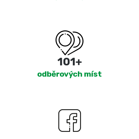
180
+
odběrových míst
2,436
+