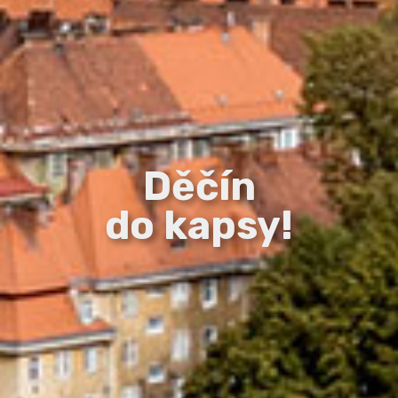
Děčín
do kapsy!