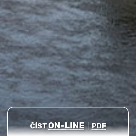
ON-LINE
ČÍST
|
PDF