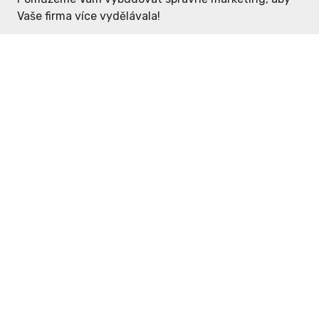
Vaše firma více vydělávala!
Enter: ceny již od 1990,- Kč / měsíc
Domovníček: ceny již od 125,- Kč /
měsíc
PR článek již od 4990,- Kč
Grafický návrh ZDARMA
Neváhejte a napište si o
ceník
na
inzerce@enterdc.cz.