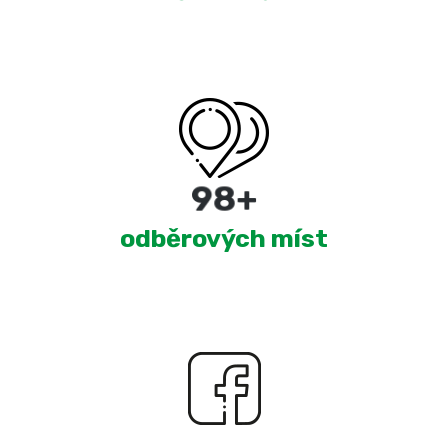
180
+
odběrových míst
2,276
+