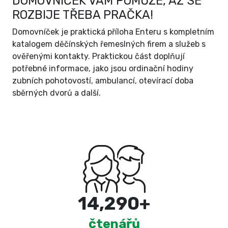
DOMOVNÍČEK VÁM POMŮŽE, AŽ SE
ROZBIJE TŘEBA PRAČKA!
Domovníček je praktická příloha Enteru s kompletním
katalogem děčínských řemeslných firem a služeb s
ověřenými kontakty. Praktickou část doplňují
potřebné informace, jako jsou ordinační hodiny
zubních pohotovostí, ambulancí, otevírací doba
sběrných dvorů a další.
15,000
+
čtenářů