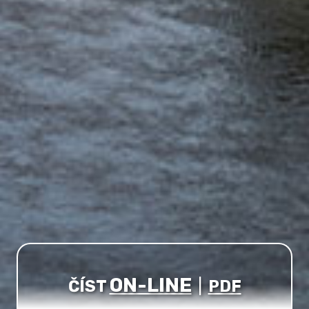
ON-LINE
ČÍST
|
PDF