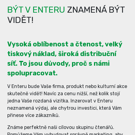
BÝT V ENTERU
ZNAMENÁ BÝT
VIDĚT!
Vysoká oblíbenost a čtenost, velký
tiskový náklad, široká distribuční
síť. To jsou důvody, proč s námi
spolupracovat.
V Enteru bude Vaše firma, produkt nebo kulturní akce
skutečně vidět! Navíc za cenu nižší, než kolik stojí
jedna Vaše rozdaná vizitka. Inzerovat v Enteru
neznamená výdaj, ale chytrou investici, která Vám
přinese více zákazníků.
Známe perfektně naši cílovou skupinu čtenářů.
Pomůžeme Vám vybudovat správně marketing, aby