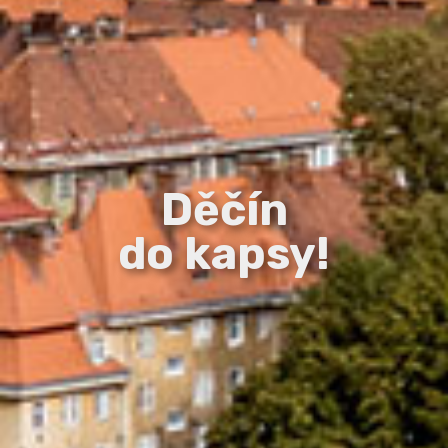
Děčín
do kapsy!