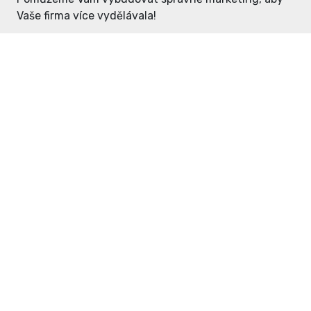
Vaše firma více vydělávala!
Enter: ceny již od 1990,- Kč / měsíc
Domovníček: ceny již od 125,- Kč /
měsíc
PR článek již od 4990,- Kč
Grafický návrh ZDARMA
Neváhejte a napište si o
ceník
na
inzerce@enterdc.cz.