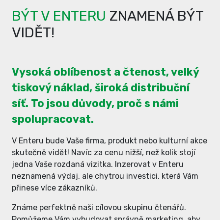
BÝT V ENTERU
ZNAMENÁ BÝT
VIDĚT!
Vysoká oblíbenost a čtenost, velký
tiskový náklad, široká distribuční
síť. To jsou důvody, proč s námi
spolupracovat.
V Enteru bude Vaše firma, produkt nebo kulturní akce
skutečně vidět! Navíc za cenu nižší, než kolik stojí
jedna Vaše rozdaná vizitka. Inzerovat v Enteru
neznamená výdaj, ale chytrou investici, která Vám
přinese více zákazníků.
Známe perfektně naši cílovou skupinu čtenářů.
Pomůžeme Vám vybudovat správně marketing, aby