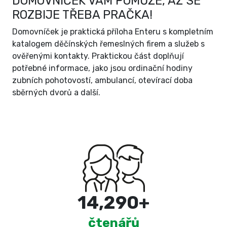
DOMOVNÍČEK VÁM POMŮŽE, AŽ SE
ROZBIJE TŘEBA PRAČKA!
Domovníček je praktická příloha Enteru s kompletním
katalogem děčínských řemeslných firem a služeb s
ověřenými kontakty. Praktickou část doplňují
potřebné informace, jako jsou ordinační hodiny
zubních pohotovostí, ambulancí, otevírací doba
sběrných dvorů a další.
15,000
+
čtenářů