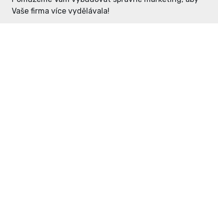
Vaše firma více vydělávala!
Enter: ceny již od 1990,- Kč / měsíc
Domovníček: ceny již od 125,- Kč /
měsíc
PR článek již od 4990,- Kč
Grafický návrh ZDARMA
Neváhejte a napište si o
ceník
na
inzerce@enterdc.cz.