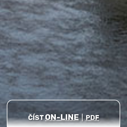
ON-LINE
ČÍST
|
PDF