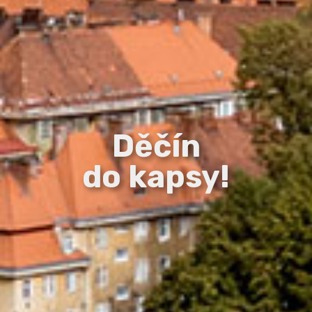
Děčín
do kapsy!