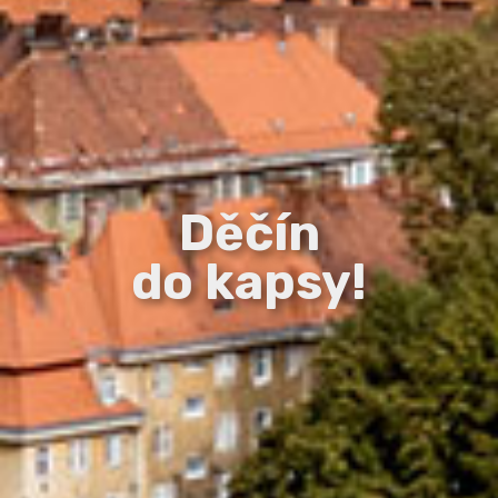
Děčín
do kapsy!