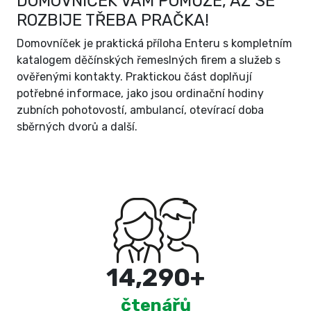
DOMOVNÍČEK VÁM POMŮŽE, AŽ SE
ROZBIJE TŘEBA PRAČKA!
Domovníček je praktická příloha Enteru s kompletním
katalogem děčínských řemeslných firem a služeb s
ověřenými kontakty. Praktickou část doplňují
potřebné informace, jako jsou ordinační hodiny
zubních pohotovostí, ambulancí, otevírací doba
sběrných dvorů a další.
15,000
+
čtenářů