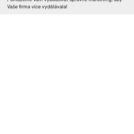
Vaše firma více vydělávala!
Enter: ceny již od 1990,- Kč / měsíc
Domovníček: ceny již od 125,- Kč /
měsíc
PR článek již od 4990,- Kč
Grafický návrh ZDARMA
Neváhejte a napište si o
ceník
na
inzerce@enterdc.cz.