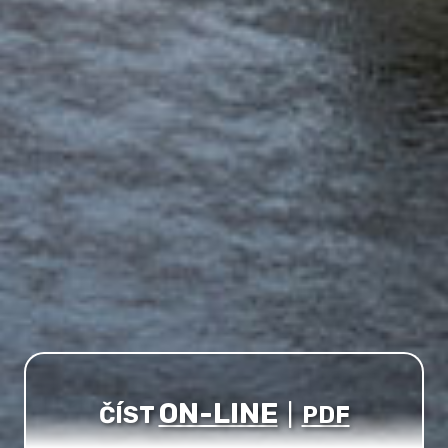
ON-LINE
ČÍST
|
PDF