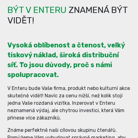
BÝT V ENTERU
ZNAMENÁ BÝT
VIDĚT!
Vysoká oblíbenost a čtenost, velký
tiskový náklad, široká distribuční
síť. To jsou důvody, proč s námi
spolupracovat.
V Enteru bude Vaše firma, produkt nebo kulturní akce
skutečně vidět! Navíc za cenu nižší, než kolik stojí
jedna Vaše rozdaná vizitka. Inzerovat v Enteru
neznamená výdaj, ale chytrou investici, která Vám
přinese více zákazníků.
Známe perfektně naši cílovou skupinu čtenářů.
Pomůžeme Vám vybudovat správně marketing, aby