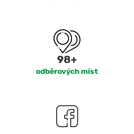
176
+
odběrových míst
1,870
+