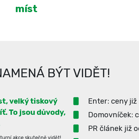
míst
AMENÁ BÝT VIDĚT!
t, velký tiskový
Enter: ceny již
íť. To jsou důvody,
Domovníček: ce
.
PR článek již 
turní akce skutečně vidět!