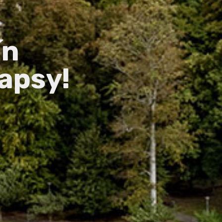
ín
apsy!