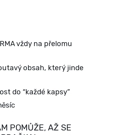
RMA vždy na přelomu
utavý obsah, který jinde
kost do “každé kapsy”
měsíc
M POMŮŽE, AŽ SE