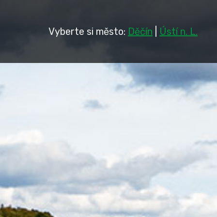
Vyberte si město:
Děčín
|
Ústí n. L.