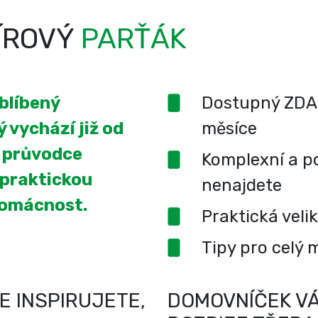
ÍROVÝ
PARŤÁK
oblíbený
Dostupný ZDA
 vychází již od
měsíce
í průvodce
Komplexní a po
 praktickou
nenajdete
domácnost.
Praktická veli
Tipy pro celý 
E INSPIRUJETE,
DOMOVNÍČEK VÁ