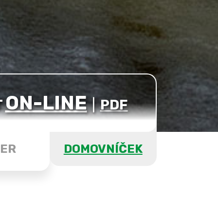
ON-LINE
T
|
PDF
ER
DOMOVNÍČEK