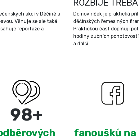
ROZBIJE TŘEBA
ečenských akcí v Děčíně a
Domovníček je praktická př
bavou. Věnuje se ale také
děčínských řemeslných firem
sahuje reportáže a
Praktickou část doplňují po
hodiny zubních pohotovostí
a další.
180
+
3,100
odběrových
fanoušků na