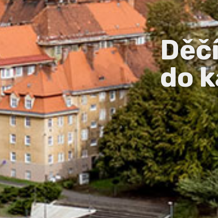
Děč
do k