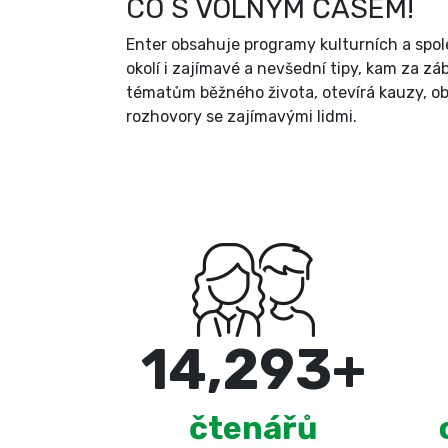
CO S VOLNÝM ČASEM!
Enter obsahuje programy kulturních a spol
okolí i zajímavé a nevšední tipy, kam za zá
tématům běžného života, otevírá kauzy, ob
rozhovory se zajímavými lidmi.
15,000
+
čtenářů