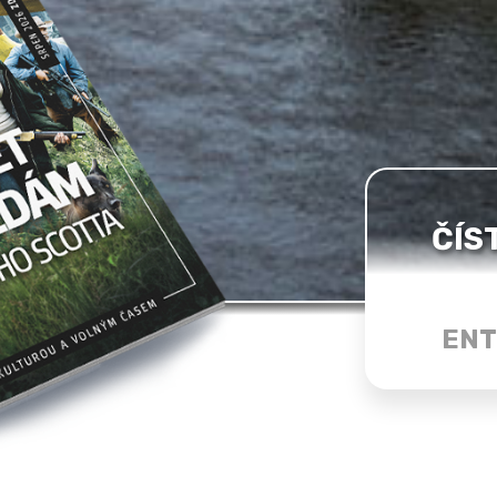
ČÍS
ENT