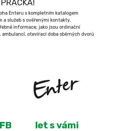
 PRAČKA!
íloha Enteru s kompletním katalogem
 a služeb s ověřenými kontakty.
třebné informace, jako jsou ordinační
, ambulancí, otevírací doba sběrných dvorů
+
13
 FB
let s vámi