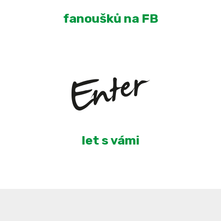
fanoušků na FB
5
let s vámi