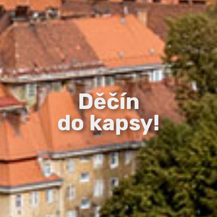
Děčín
do kapsy!