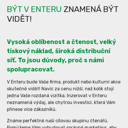
BÝT V ENTERU
ZNAMENÁ BÝT
VIDĚT!
Vysoká oblíbenost a čtenost, velký
tiskový náklad, široká distribuční
síť. To jsou důvody, proč s námi
spolupracovat.
V Enteru bude Vaše firma, produkt nebo kulturní akce
skutečně vidět! Navíc za cenu nižší, než kolik stojí
jedna Vaše rozdaná vizitka. Inzerovat v Enteru
neznamená výdaj, ale chytrou investici, která Vám
přinese více zákazníků.
Známe perfektně naši cílovou skupinu čtenářů.
Pomůžeme Vám vybudovat správně marketing, aby