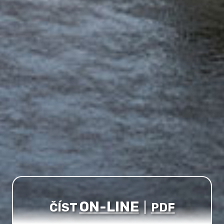
ON-LINE
ČÍST
|
PDF