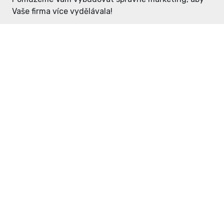
Vaše firma více vydělávala!
Enter: ceny již od 1990,- Kč / měsíc
Domovníček: ceny již od 125,- Kč /
měsíc
PR článek již od 4990,- Kč
Grafický návrh ZDARMA
Neváhejte a napište si o
ceník
na
inzerce@enterdc.cz.