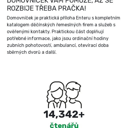
DOMOVNÍČEK VÁM POMŮŽE, AŽ SE
ROZBIJE TŘEBA PRAČKA!
Domovníček je praktická příloha Enteru s kompletním
katalogem děčínských řemeslných firem a služeb s
ověřenými kontakty. Praktickou část doplňují
potřebné informace, jako jsou ordinační hodiny
zubních pohotovostí, ambulancí, otevírací doba
sběrných dvorů a další.
15,000
+
čtenářů