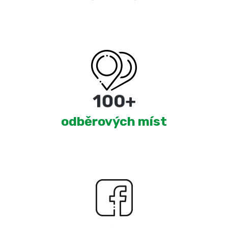
180
+
odběrových míst
2,321
+