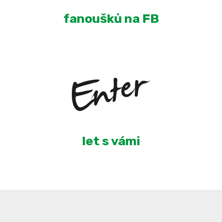
fanoušků na FB
5
let s vámi