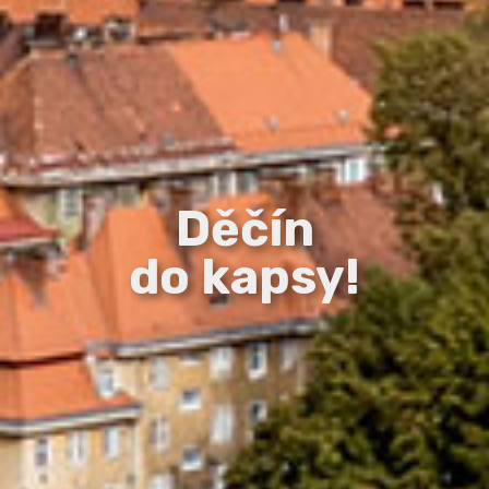
Děčín
do kapsy!