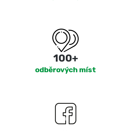
180
+
odběrových míst
2,300
+