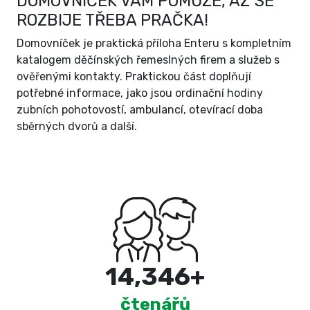
DOMOVNÍČEK VÁM POMŮŽE, AŽ SE
ROZBIJE TŘEBA PRAČKA!
Domovníček je praktická příloha Enteru s kompletním
katalogem děčínských řemeslných firem a služeb s
ověřenými kontakty. Praktickou část doplňují
potřebné informace, jako jsou ordinační hodiny
zubních pohotovostí, ambulancí, otevírací doba
sběrných dvorů a další.
15,000
+
čtenářů