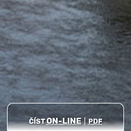
ON-LINE
ČÍST
|
PDF