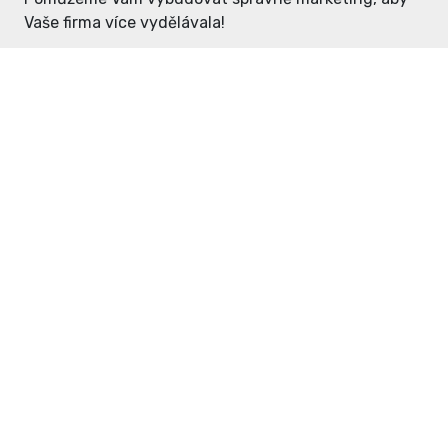
Vaše firma více vydělávala!
Enter: ceny již od 1990,- Kč / měsíc
Domovníček: ceny již od 125,- Kč /
měsíc
PR článek již od 4990,- Kč
Grafický návrh ZDARMA
Neváhejte a napište si o
ceník
na
inzerce@enterdc.cz.