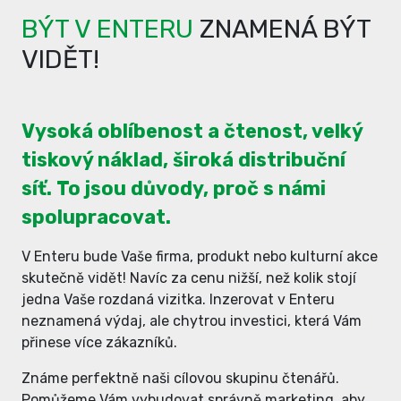
BÝT V ENTERU
ZNAMENÁ BÝT
VIDĚT!
Vysoká oblíbenost a čtenost, velký
tiskový náklad, široká distribuční
síť. To jsou důvody, proč s námi
spolupracovat.
V Enteru bude Vaše firma, produkt nebo kulturní akce
skutečně vidět! Navíc za cenu nižší, než kolik stojí
jedna Vaše rozdaná vizitka. Inzerovat v Enteru
neznamená výdaj, ale chytrou investici, která Vám
přinese více zákazníků.
Známe perfektně naši cílovou skupinu čtenářů.
Pomůžeme Vám vybudovat správně marketing, aby