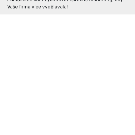
Vaše firma více vydělávala!
Enter: ceny již od 1990,- Kč / měsíc
Domovníček: ceny již od 125,- Kč /
měsíc
PR článek již od 4990,- Kč
Grafický návrh ZDARMA
Neváhejte a napište si o
ceník
na
inzerce@enterdc.cz.