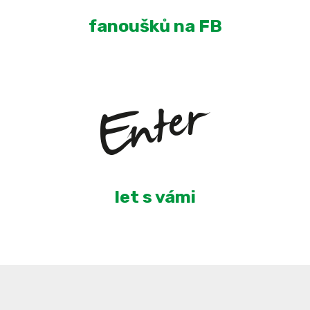
fanoušků na FB
5
let s vámi