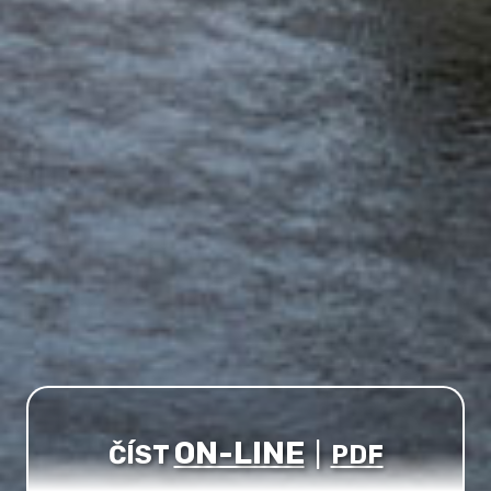
ON-LINE
ČÍST
|
PDF