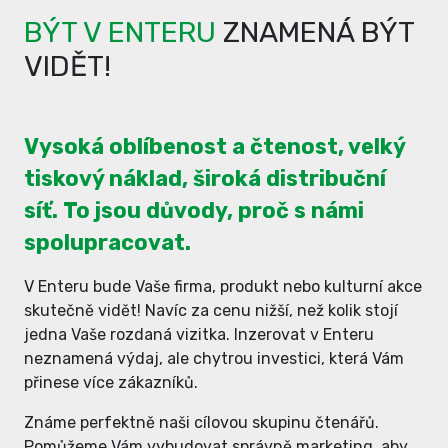
BÝT V ENTERU
ZNAMENÁ BÝT
VIDĚT!
Vysoká oblíbenost a čtenost, velký
tiskový náklad, široká distribuční
síť. To jsou důvody, proč s námi
spolupracovat.
V Enteru bude Vaše firma, produkt nebo kulturní akce
skutečně vidět! Navíc za cenu nižší, než kolik stojí
jedna Vaše rozdaná vizitka. Inzerovat v Enteru
neznamená výdaj, ale chytrou investici, která Vám
přinese více zákazníků.
Známe perfektně naši cílovou skupinu čtenářů.
Pomůžeme Vám vybudovat správně marketing, aby