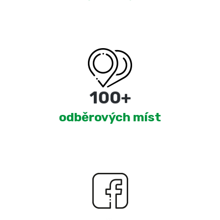
180
+
odběrových míst
2,380
+