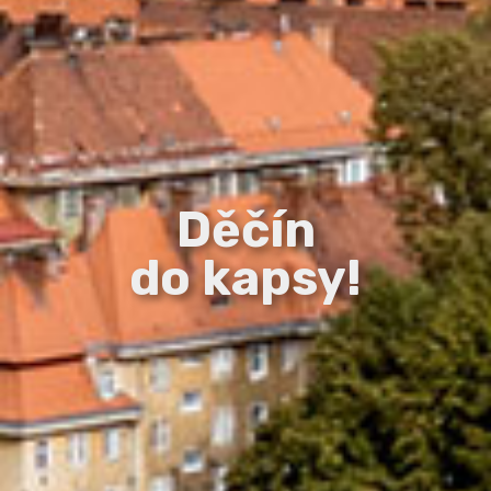
Děčín
do kapsy!