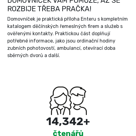
DOMOVNÍČEK VÁM POMŮŽE, AŽ SE
ROZBIJE TŘEBA PRAČKA!
Domovníček je praktická příloha Enteru s kompletním
katalogem děčínských řemeslných firem a služeb s
ověřenými kontakty. Praktickou část doplňují
potřebné informace, jako jsou ordinační hodiny
zubních pohotovostí, ambulancí, otevírací doba
sběrných dvorů a další.
15,000
+
čtenářů