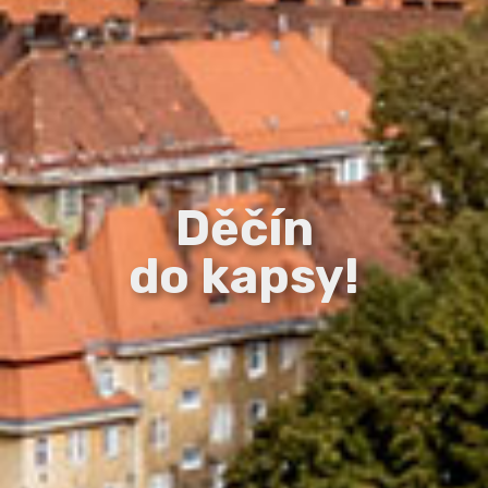
Děčín
do kapsy!