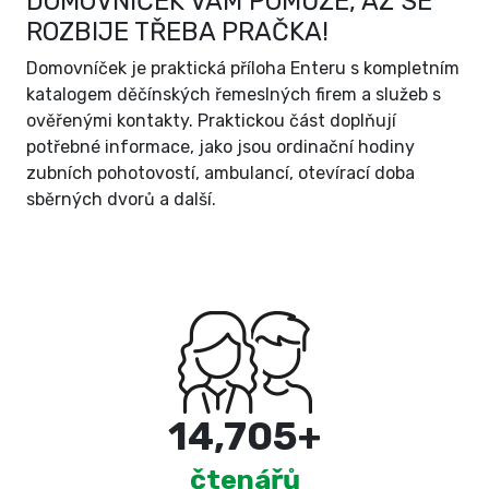
DOMOVNÍČEK VÁM POMŮŽE, AŽ SE
ROZBIJE TŘEBA PRAČKA!
Domovníček je praktická příloha Enteru s kompletním
katalogem děčínských řemeslných firem a služeb s
ověřenými kontakty. Praktickou část doplňují
potřebné informace, jako jsou ordinační hodiny
zubních pohotovostí, ambulancí, otevírací doba
sběrných dvorů a další.
15,000
+
čtenářů