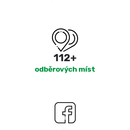
180
+
odběrových míst
2,458
+