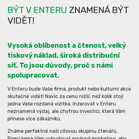
BÝT V ENTERU
ZNAMENÁ BÝT
VIDĚT!
Vysoká oblíbenost a čtenost, velký
tiskový náklad, široká distribuční
síť. To jsou důvody, proč s námi
spolupracovat.
V Enteru bude Vaše firma, produkt nebo kulturní akce
skutečně vidět! Navíc za cenu nižší, než kolik stojí
jedna Vaše rozdaná vizitka. Inzerovat v Enteru
neznamená výdaj, ale chytrou investici, která Vám
přinese více zákazníků.
Známe perfektně naši cílovou skupinu čtenářů.
Pomůžeme Vám vybudovat správně marketing, aby