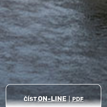
ON-LINE
ČÍST
|
PDF