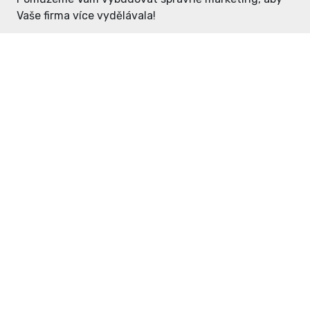
Vaše firma více vydělávala!
Enter: ceny již od 1990,- Kč / měsíc
Domovníček: ceny již od 125,- Kč /
měsíc
PR článek již od 4990,- Kč
Grafický návrh ZDARMA
Neváhejte a napište si o
ceník
na
inzerce@enterdc.cz.