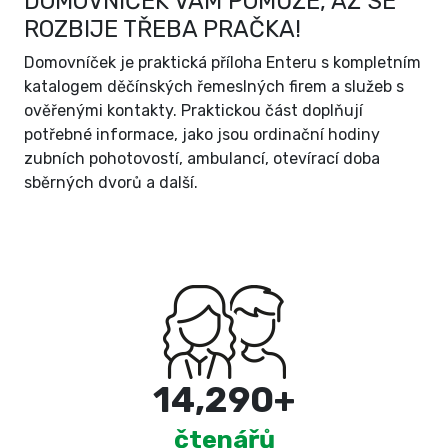
DOMOVNÍČEK VÁM POMŮŽE, AŽ SE
ROZBIJE TŘEBA PRAČKA!
Domovníček je praktická příloha Enteru s kompletním
katalogem děčínských řemeslných firem a služeb s
ověřenými kontakty. Praktickou část doplňují
potřebné informace, jako jsou ordinační hodiny
zubních pohotovostí, ambulancí, otevírací doba
sběrných dvorů a další.
15,000
+
čtenářů