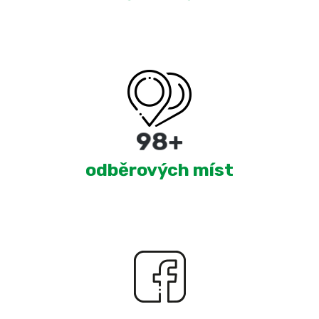
180
+
odběrových míst
2,274
+