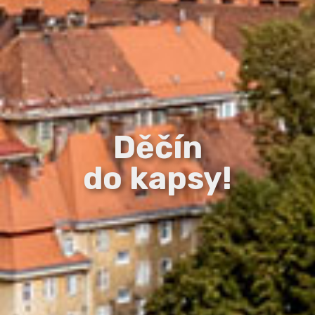
Děčín
do kapsy!