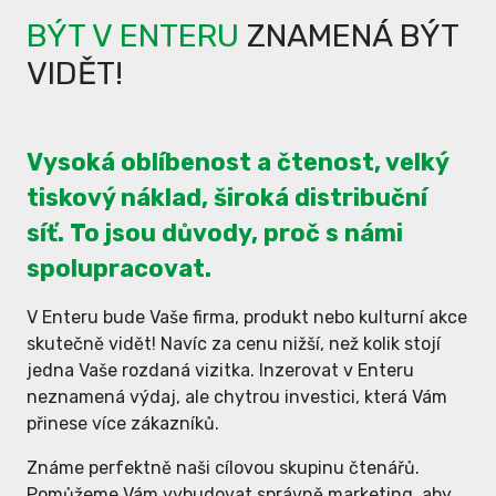
BÝT V ENTERU
ZNAMENÁ BÝT
VIDĚT!
Vysoká oblíbenost a čtenost, velký
tiskový náklad, široká distribuční
síť. To jsou důvody, proč s námi
spolupracovat.
V Enteru bude Vaše firma, produkt nebo kulturní akce
skutečně vidět! Navíc za cenu nižší, než kolik stojí
jedna Vaše rozdaná vizitka. Inzerovat v Enteru
neznamená výdaj, ale chytrou investici, která Vám
přinese více zákazníků.
Známe perfektně naši cílovou skupinu čtenářů.
Pomůžeme Vám vybudovat správně marketing, aby