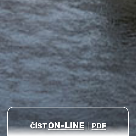
ON-LINE
ČÍST
|
PDF