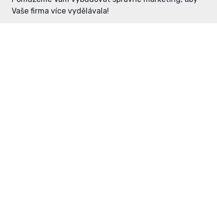
Vaše firma více vydělávala!
Enter: ceny již od 1990,- Kč / měsíc
Domovníček: ceny již od 125,- Kč /
měsíc
PR článek již od 4990,- Kč
Grafický návrh ZDARMA
Neváhejte a napište si o
ceník
na
inzerce@enterdc.cz.