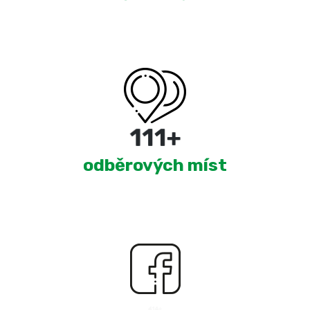
180
+
odběrových míst
2,459
+