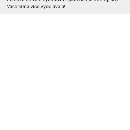
Vaše firma více vydělávala!
Enter: ceny již od 1990,- Kč / měsíc
Domovníček: ceny již od 125,- Kč /
měsíc
PR článek již od 4990,- Kč
Grafický návrh ZDARMA
Neváhejte a napište si o
ceník
na
inzerce@enterdc.cz.