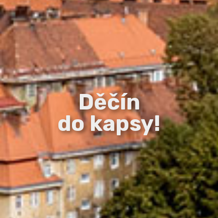
Děčín
do kapsy!