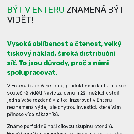
BÝT V ENTERU
ZNAMENÁ BÝT
VIDĚT!
Vysoká oblíbenost a čtenost, velký
tiskový náklad, široká distribuční
síť. To jsou důvody, proč s námi
spolupracovat.
V Enteru bude Vaše firma, produkt nebo kulturní akce
skutečně vidět! Navíc za cenu nižší, než kolik stojí
jedna Vaše rozdaná vizitka. Inzerovat v Enteru
neznamená výdaj, ale chytrou investici, která Vám
přinese více zákazníků.
Známe perfektně naši cílovou skupinu čtenářů.
Pomůžeme Vám vybudovat správně marketing, aby