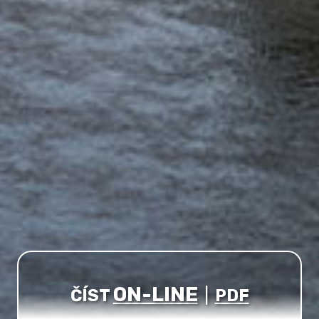
ON-LINE
ČÍST
|
PDF