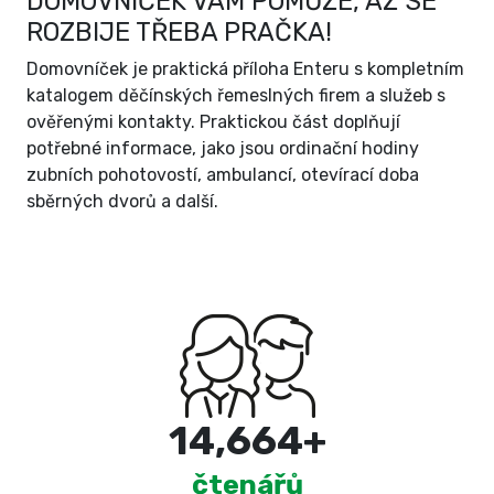
DOMOVNÍČEK VÁM POMŮŽE, AŽ SE
ROZBIJE TŘEBA PRAČKA!
Domovníček je praktická příloha Enteru s kompletním
katalogem děčínských řemeslných firem a služeb s
ověřenými kontakty. Praktickou část doplňují
potřebné informace, jako jsou ordinační hodiny
zubních pohotovostí, ambulancí, otevírací doba
sběrných dvorů a další.
15,000
+
čtenářů