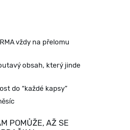
RMA vždy na přelomu
utavý obsah, který jinde
kost do “každé kapsy”
měsíc
M POMŮŽE, AŽ SE