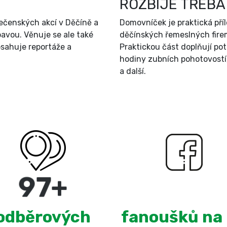
ROZBIJE TŘEBA
ečenských akcí v Děčíně a
Domovníček je praktická př
bavou. Věnuje se ale také
děčínských řemeslných firem
sahuje reportáže a
Praktickou část doplňují po
hodiny zubních pohotovostí
a další.
180
+
3,039
odběrových
fanoušků na