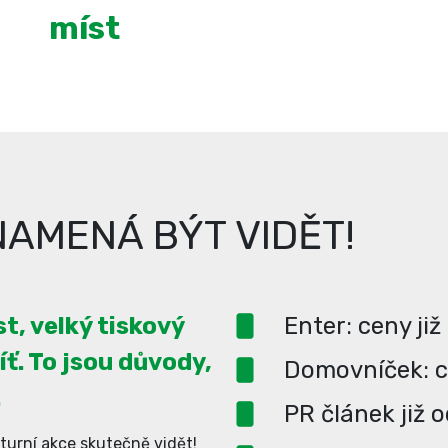
míst
AMENÁ BÝT VIDĚT!
t, velký tiskový
Enter: ceny již
íť. To jsou důvody,
Domovníček: ce
.
PR článek již 
turní akce skutečně vidět!