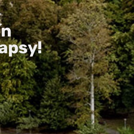
ín
apsy!