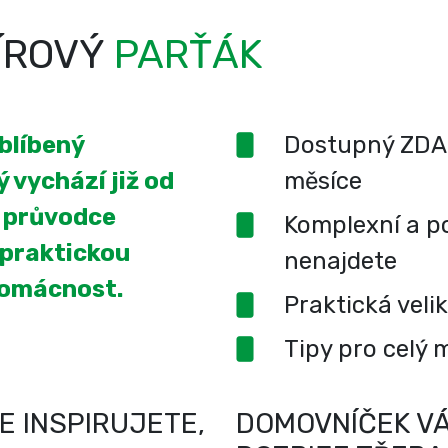
ÍROVÝ
PARŤÁK
oblíbený
Dostupný ZDA
 vychází již od
měsíce
í průvodce
Komplexní a po
 praktickou
nenajdete
domácnost.
Praktická veli
Tipy pro celý 
E INSPIRUJETE,
DOMOVNÍČEK VÁ