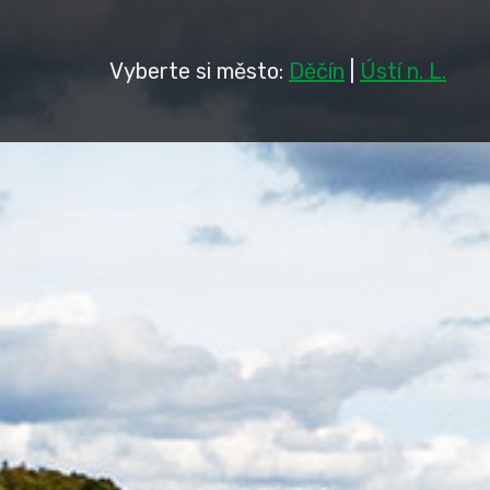
Vyberte si město:
Děčín
|
Ústí n. L.