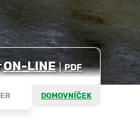
ON-LINE
T
|
PDF
ER
DOMOVNÍČEK