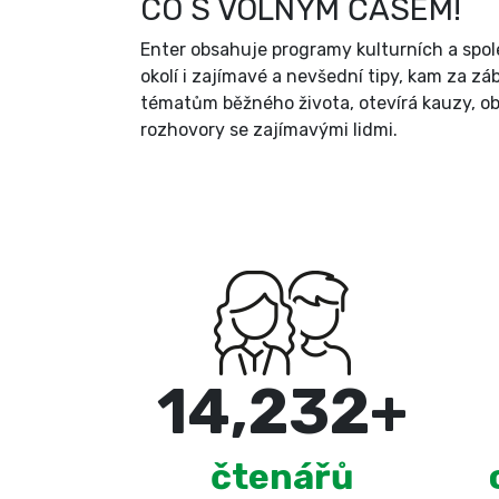
CO S VOLNÝM ČASEM!
Enter obsahuje programy kulturních a spol
okolí i zajímavé a nevšední tipy, kam za zá
tématům běžného života, otevírá kauzy, ob
rozhovory se zajímavými lidmi.
15,000
+
čtenářů