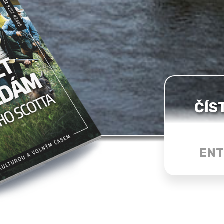
ČÍS
ENT