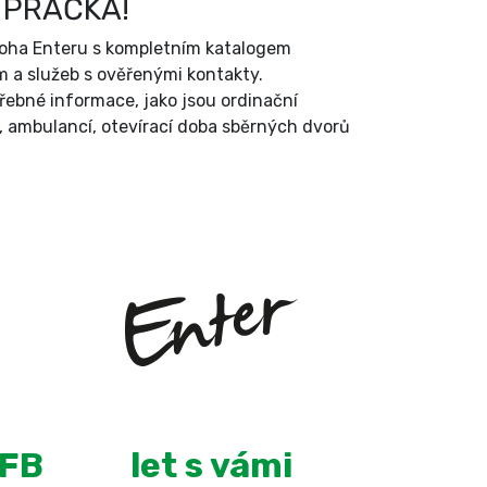
 PRAČKA!
íloha Enteru s kompletním katalogem
 a služeb s ověřenými kontakty.
třebné informace, jako jsou ordinační
, ambulancí, otevírací doba sběrných dvorů
+
11
 FB
let s vámi