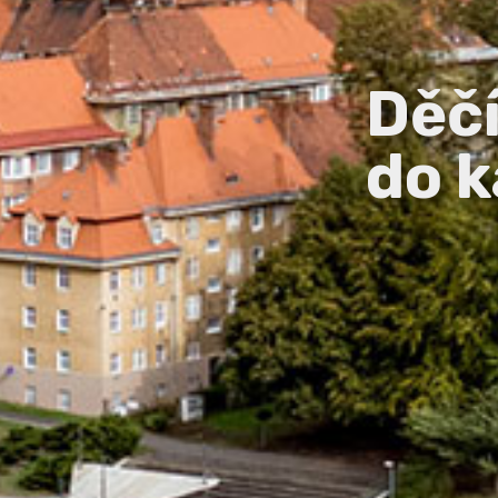
Děč
do k