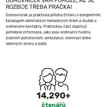
DOMOVNÍČEK VÁM POMŮŽE, AŽ SE
ROZBIJE TŘEBA PRAČKA!
Domovníček je praktická příloha Enteru s kompletním
katalogem děčínských řemeslných firem a služeb s
ověřenými kontakty. Praktickou část doplňují
potřebné informace, jako jsou ordinační hodiny
zubních pohotovostí, ambulancí, otevírací doba
sběrných dvorů a další.
15,000
+
čtenářů