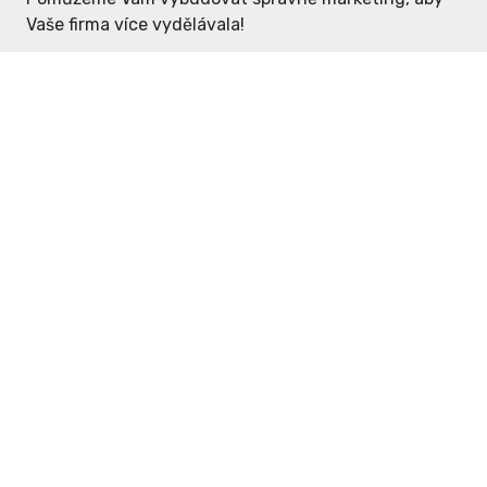
Vaše firma více vydělávala!
Enter: ceny již od 1990,- Kč / měsíc
Domovníček: ceny již od 125,- Kč /
měsíc
PR článek již od 4990,- Kč
Grafický návrh ZDARMA
Neváhejte a napište si o
ceník
na
inzerce@enterdc.cz.