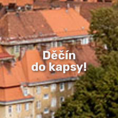
Děčín
do kapsy!