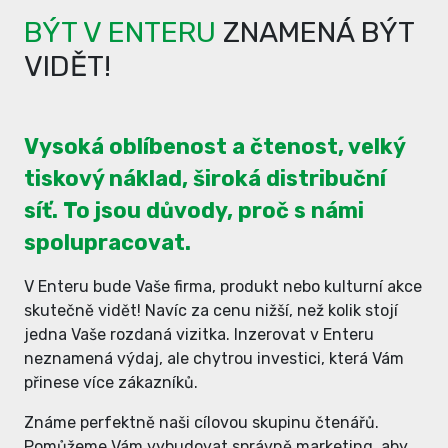
BÝT V ENTERU
ZNAMENÁ BÝT
VIDĚT!
Vysoká oblíbenost a čtenost, velký
tiskový náklad, široká distribuční
síť. To jsou důvody, proč s námi
spolupracovat.
V Enteru bude Vaše firma, produkt nebo kulturní akce
skutečně vidět! Navíc za cenu nižší, než kolik stojí
jedna Vaše rozdaná vizitka. Inzerovat v Enteru
neznamená výdaj, ale chytrou investici, která Vám
přinese více zákazníků.
Známe perfektně naši cílovou skupinu čtenářů.
Pomůžeme Vám vybudovat správně marketing, aby