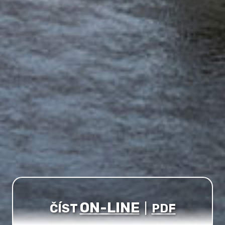
ON-LINE
ČÍST
|
PDF