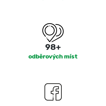
180
+
odběrových míst
2,274
+