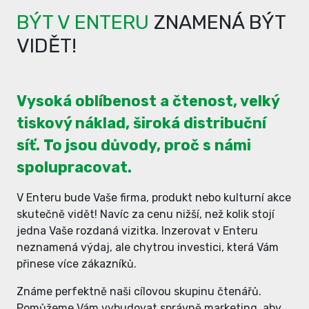
BÝT V ENTERU
ZNAMENÁ BÝT
VIDĚT!
Vysoká oblíbenost a čtenost, velký
tiskový náklad, široká distribuční
síť. To jsou důvody, proč s námi
spolupracovat.
V Enteru bude Vaše firma, produkt nebo kulturní akce
skutečně vidět! Navíc za cenu nižší, než kolik stojí
jedna Vaše rozdaná vizitka. Inzerovat v Enteru
neznamená výdaj, ale chytrou investici, která Vám
přinese více zákazníků.
Známe perfektně naši cílovou skupinu čtenářů.
Pomůžeme Vám vybudovat správně marketing, aby