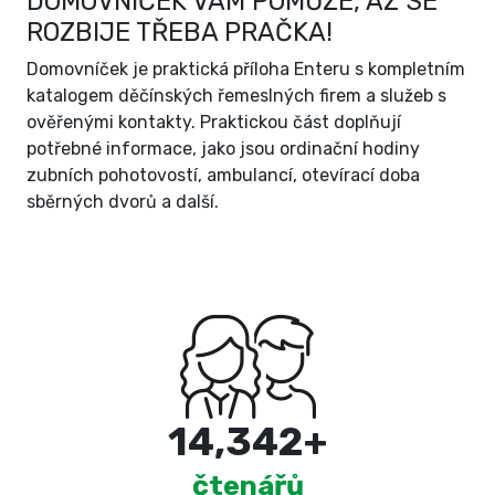
DOMOVNÍČEK VÁM POMŮŽE, AŽ SE
ROZBIJE TŘEBA PRAČKA!
Domovníček je praktická příloha Enteru s kompletním
katalogem děčínských řemeslných firem a služeb s
ověřenými kontakty. Praktickou část doplňují
potřebné informace, jako jsou ordinační hodiny
zubních pohotovostí, ambulancí, otevírací doba
sběrných dvorů a další.
15,000
+
čtenářů