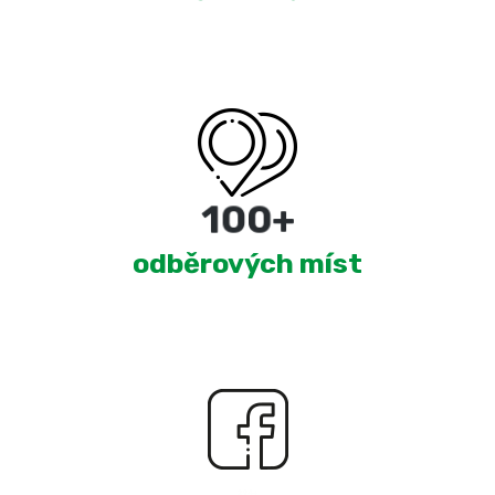
180
+
odběrových míst
2,345
+