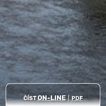
ON-LINE
ČÍST
|
PDF