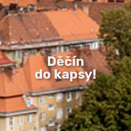
Děčín
do kapsy!