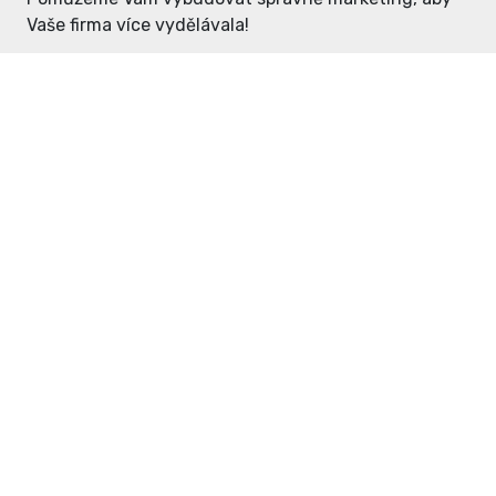
Vaše firma více vydělávala!
Enter: ceny již od 1990,- Kč / měsíc
Domovníček: ceny již od 125,- Kč /
měsíc
PR článek již od 4990,- Kč
Grafický návrh ZDARMA
Neváhejte a napište si o
ceník
na
inzerce@enterdc.cz.