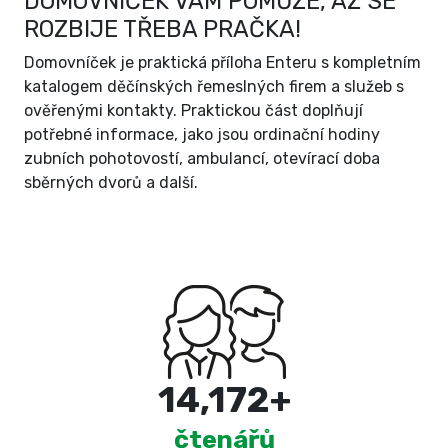
DOMOVNÍČEK VÁM POMŮŽE, AŽ SE
ROZBIJE TŘEBA PRAČKA!
Domovníček je praktická příloha Enteru s kompletním
katalogem děčínských řemeslných firem a služeb s
ověřenými kontakty. Praktickou část doplňují
potřebné informace, jako jsou ordinační hodiny
zubních pohotovostí, ambulancí, otevírací doba
sběrných dvorů a další.
15,000
+
čtenářů