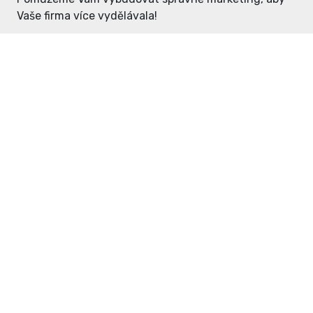
Vaše firma více vydělávala!
Enter: ceny již od 1990,- Kč / měsíc
Domovníček: ceny již od 125,- Kč /
měsíc
PR článek již od 4990,- Kč
Grafický návrh ZDARMA
Neváhejte a napište si o
ceník
na
inzerce@enterdc.cz.