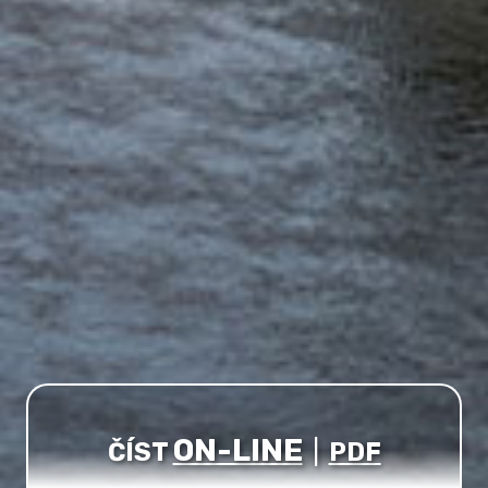
ON-LINE
ČÍST
|
PDF