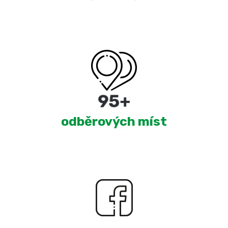
180
+
odběrových míst
2,274
+