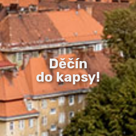
Děčín
do kapsy!