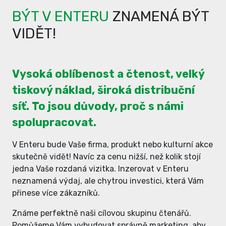
BÝT V ENTERU
ZNAMENÁ BÝT
VIDĚT!
Vysoká oblíbenost a čtenost, velký
tiskový náklad, široká distribuční
síť. To jsou důvody, proč s námi
spolupracovat.
V Enteru bude Vaše firma, produkt nebo kulturní akce
skutečně vidět! Navíc za cenu nižší, než kolik stojí
jedna Vaše rozdaná vizitka. Inzerovat v Enteru
neznamená výdaj, ale chytrou investici, která Vám
přinese více zákazníků.
Známe perfektně naši cílovou skupinu čtenářů.
Pomůžeme Vám vybudovat správně marketing, aby