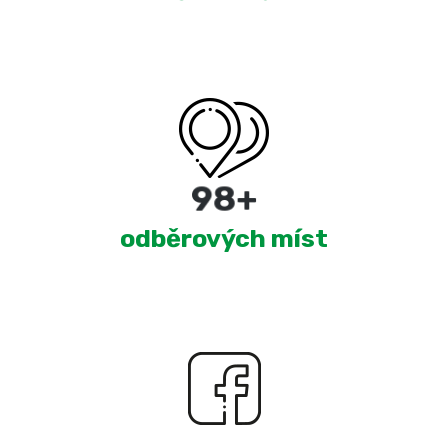
177
+
odběrových míst
1,909
+