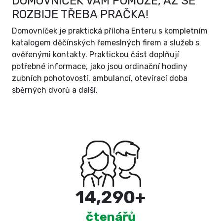
DOMOVNÍČEK VÁM POMŮŽE, AŽ SE
ROZBIJE TŘEBA PRAČKA!
Domovníček je praktická příloha Enteru s kompletním
katalogem děčínských řemeslných firem a služeb s
ověřenými kontakty. Praktickou část doplňují
potřebné informace, jako jsou ordinační hodiny
zubních pohotovostí, ambulancí, otevírací doba
sběrných dvorů a další.
15,000
+
čtenářů