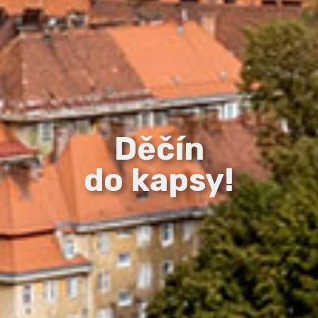
Děčín
do kapsy!