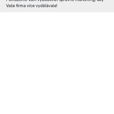
Vaše firma více vydělávala!
Enter: ceny již od 1990,- Kč / měsíc
Domovníček: ceny již od 125,- Kč /
měsíc
PR článek již od 4990,- Kč
Grafický návrh ZDARMA
Neváhejte a napište si o
ceník
na
inzerce@enterdc.cz.