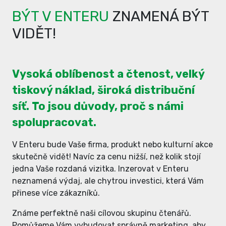
BÝT V ENTERU
ZNAMENÁ BÝT
VIDĚT!
Vysoká oblíbenost a čtenost, velký
tiskový náklad, široká distribuční
síť. To jsou důvody, proč s námi
spolupracovat.
V Enteru bude Vaše firma, produkt nebo kulturní akce
skutečně vidět! Navíc za cenu nižší, než kolik stojí
jedna Vaše rozdaná vizitka. Inzerovat v Enteru
neznamená výdaj, ale chytrou investici, která Vám
přinese více zákazníků.
Známe perfektně naši cílovou skupinu čtenářů.
Pomůžeme Vám vybudovat správně marketing, aby