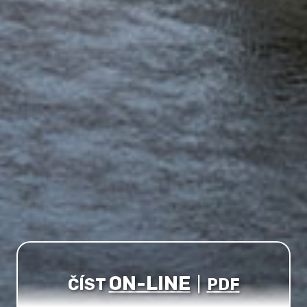
ON-LINE
ČÍST
|
PDF