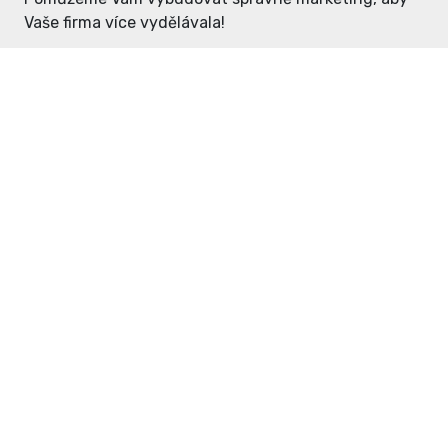
Vaše firma více vydělávala!
Enter: ceny již od 1990,- Kč / měsíc
Domovníček: ceny již od 125,- Kč /
měsíc
PR článek již od 4990,- Kč
Grafický návrh ZDARMA
Neváhejte a napište si o
ceník
na
inzerce@enterdc.cz.