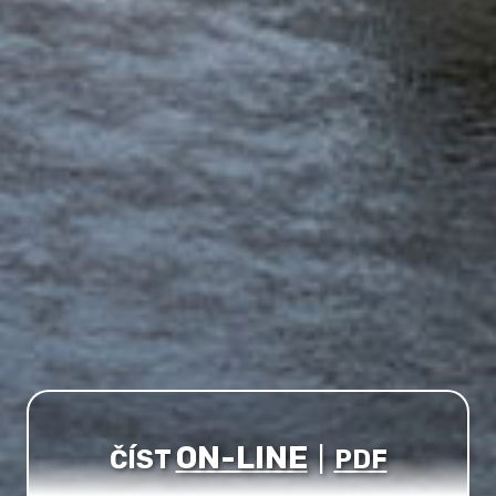
ON-LINE
ČÍST
|
PDF