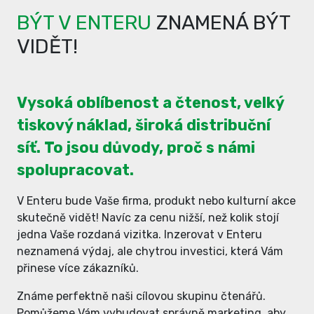
BÝT V ENTERU
ZNAMENÁ BÝT
VIDĚT!
Vysoká oblíbenost a čtenost, velký
tiskový náklad, široká distribuční
síť. To jsou důvody, proč s námi
spolupracovat.
V Enteru bude Vaše firma, produkt nebo kulturní akce
skutečně vidět! Navíc za cenu nižší, než kolik stojí
jedna Vaše rozdaná vizitka. Inzerovat v Enteru
neznamená výdaj, ale chytrou investici, která Vám
přinese více zákazníků.
Známe perfektně naši cílovou skupinu čtenářů.
Pomůžeme Vám vybudovat správně marketing, aby