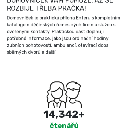
DOMOVNÍČEK VÁM POMŮŽE, AŽ SE
ROZBIJE TŘEBA PRAČKA!
Domovníček je praktická příloha Enteru s kompletním
katalogem děčínských řemeslných firem a služeb s
ověřenými kontakty. Praktickou část doplňují
potřebné informace, jako jsou ordinační hodiny
zubních pohotovostí, ambulancí, otevírací doba
sběrných dvorů a další.
15,000
+
čtenářů