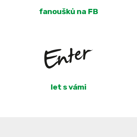
fanoušků na FB
5
let s vámi