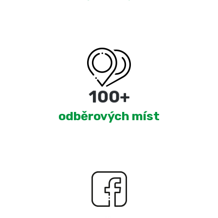
180
+
odběrových míst
2,300
+