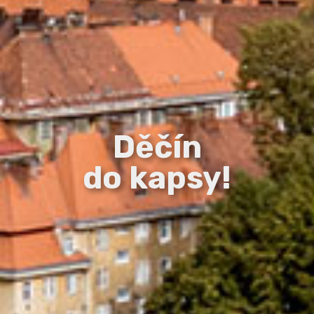
Děčín
do kapsy!