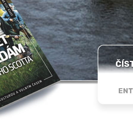
ČÍS
ENT