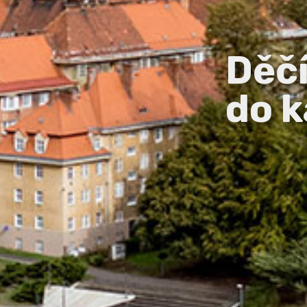
Děč
do k