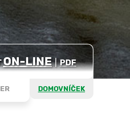
ON-LINE
T
|
PDF
ER
DOMOVNÍČEK