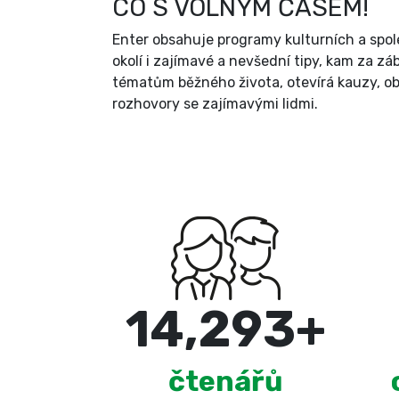
CO S VOLNÝM ČASEM!
Enter obsahuje programy kulturních a spol
okolí i zajímavé a nevšední tipy, kam za zá
tématům běžného života, otevírá kauzy, ob
rozhovory se zajímavými lidmi.
15,000
+
čtenářů