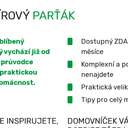
ÍROVÝ
PARŤÁK
oblíbený
Dostupný ZDA
 vychází již od
měsíce
í průvodce
Komplexní a po
 praktickou
nenajdete
domácnost.
Praktická veli
Tipy pro celý 
E INSPIRUJETE,
DOMOVNÍČEK VÁ