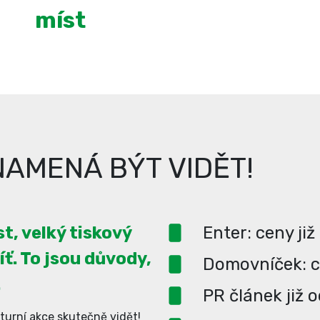
míst
AMENÁ BÝT VIDĚT!
t, velký tiskový
Enter: ceny již
íť. To jsou důvody,
Domovníček: ce
.
PR článek již 
turní akce skutečně vidět!