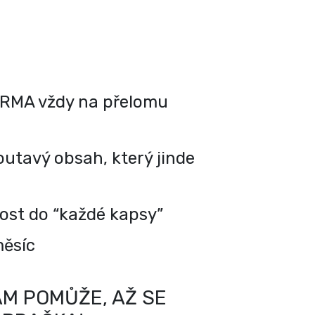
RMA vždy na přelomu
utavý obsah, který jinde
kost do “každé kapsy”
měsíc
M POMŮŽE, AŽ SE