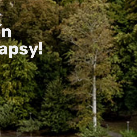
ín
apsy!