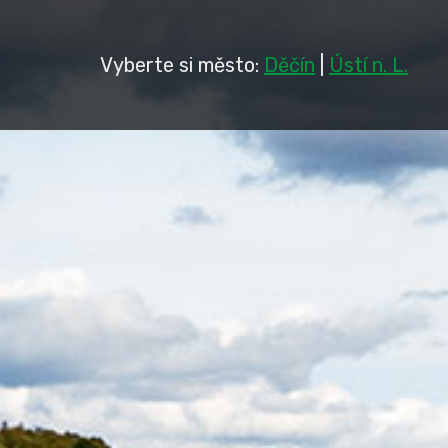
Vyberte si město:
Děčín
|
Ústí n. L.