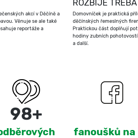
ROZBIJE TŘEBA
ečenských akcí v Děčíně a
Domovníček je praktická př
bavou. Věnuje se ale také
děčínských řemeslných firem
sahuje reportáže a
Praktickou část doplňují po
hodiny zubních pohotovostí
a další.
180
+
3,094
odběrových
fanoušků na