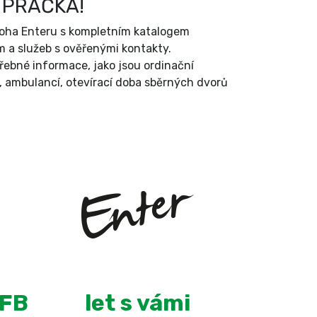
 PRAČKA!
íloha Enteru s kompletním katalogem
 a služeb s ověřenými kontakty.
třebné informace, jako jsou ordinační
, ambulancí, otevírací doba sběrných dvorů
+
13
 FB
let s vámi