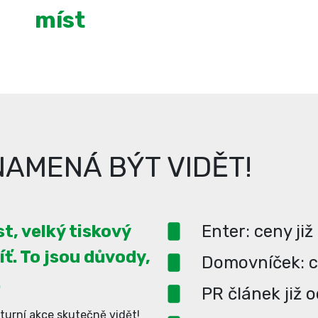
míst
AMENÁ BÝT VIDĚT!
t, velký tiskový
Enter: ceny již
íť. To jsou důvody,
Domovníček: ce
.
PR článek již 
turní akce skutečně vidět!