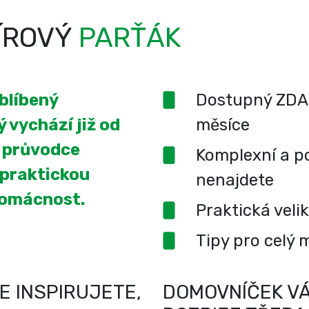
ÍROVÝ
PARŤÁK
oblíbený
Dostupný ZDA
 vychází již od
měsíce
í průvodce
Komplexní a po
 praktickou
nenajdete
domácnost.
Praktická veli
Tipy pro celý 
E INSPIRUJETE,
DOMOVNÍČEK VÁ