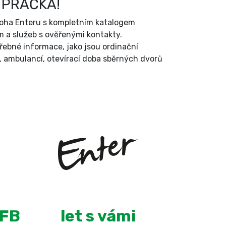
 PRAČKA!
íloha Enteru s kompletním katalogem
 a služeb s ověřenými kontakty.
třebné informace, jako jsou ordinační
, ambulancí, otevírací doba sběrných dvorů
+
10
 FB
let s vámi