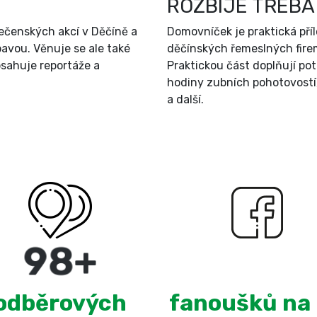
ROZBIJE TŘEBA
ečenských akcí v Děčíně a
Domovníček je praktická př
bavou. Věnuje se ale také
děčínských řemeslných firem
sahuje reportáže a
Praktickou část doplňují po
hodiny zubních pohotovostí
a další.
180
+
2,998
odběrových
fanoušků na