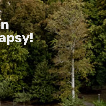
ín
apsy!