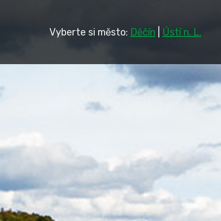
Vyberte si město:
Děčín
|
Ústí n. L.