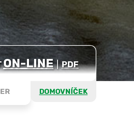
ON-LINE
T
|
PDF
ER
DOMOVNÍČEK