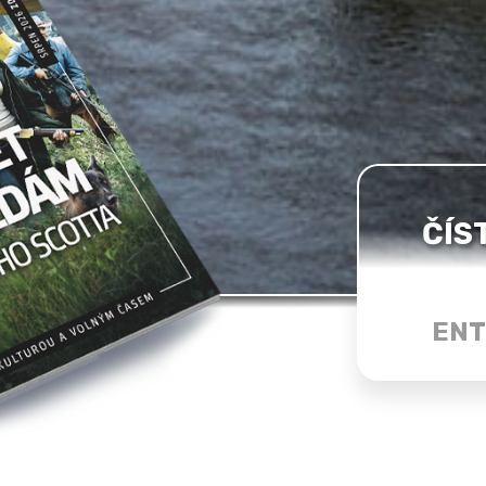
ČÍS
ENT