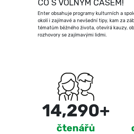
CO S VOLNÝM ČASEM!
Enter obsahuje programy kulturních a spol
okolí i zajímavé a nevšední tipy, kam za zá
tématům běžného života, otevírá kauzy, ob
rozhovory se zajímavými lidmi.
15,000
+
čtenářů