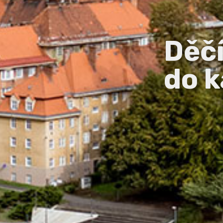
Děč
do k