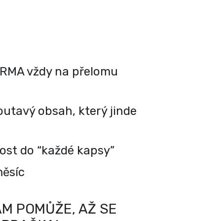
RMA vždy na přelomu
utavý obsah, který jinde
kost do “každé kapsy”
měsíc
M POMŮŽE, AŽ SE