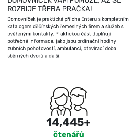
DOMOVNÍČEK VÁM POMŮŽE, AŽ SE
ROZBIJE TŘEBA PRAČKA!
Domovníček je praktická příloha Enteru s kompletním
katalogem děčínských řemeslných firem a služeb s
ověřenými kontakty. Praktickou část doplňují
potřebné informace, jako jsou ordinační hodiny
zubních pohotovostí, ambulancí, otevírací doba
sběrných dvorů a další.
15,000
+
čtenářů