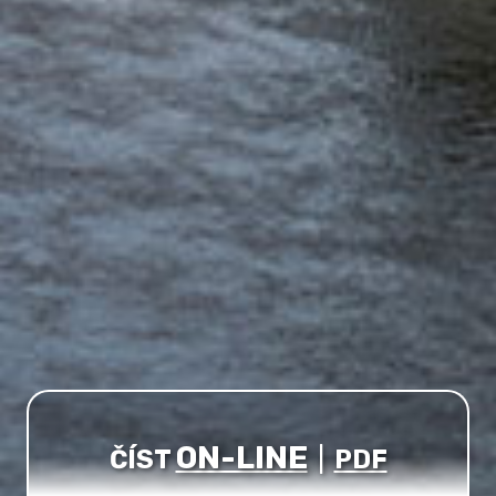
ON-LINE
ČÍST
|
PDF