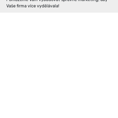
Vaše firma více vydělávala!
Enter: ceny již od 1990,- Kč / měsíc
Domovníček: ceny již od 125,- Kč /
měsíc
PR článek již od 4990,- Kč
Grafický návrh ZDARMA
Neváhejte a napište si o
ceník
na
inzerce@enterdc.cz.