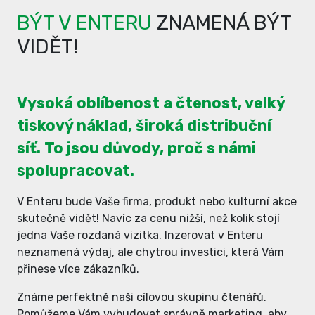
BÝT V ENTERU
ZNAMENÁ BÝT
VIDĚT!
Vysoká oblíbenost a čtenost, velký
tiskový náklad, široká distribuční
síť. To jsou důvody, proč s námi
spolupracovat.
V Enteru bude Vaše firma, produkt nebo kulturní akce
skutečně vidět! Navíc za cenu nižší, než kolik stojí
jedna Vaše rozdaná vizitka. Inzerovat v Enteru
neznamená výdaj, ale chytrou investici, která Vám
přinese více zákazníků.
Známe perfektně naši cílovou skupinu čtenářů.
Pomůžeme Vám vybudovat správně marketing, aby