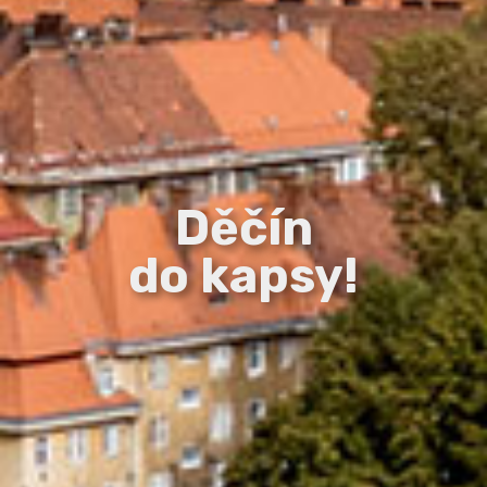
Děčín
do kapsy!