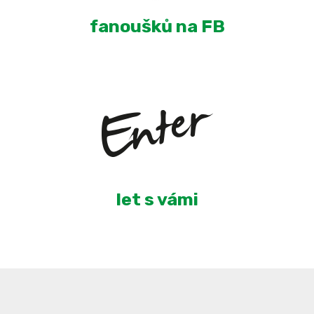
fanoušků na FB
5
let s vámi