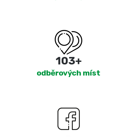
180
+
odběrových míst
2,399
+