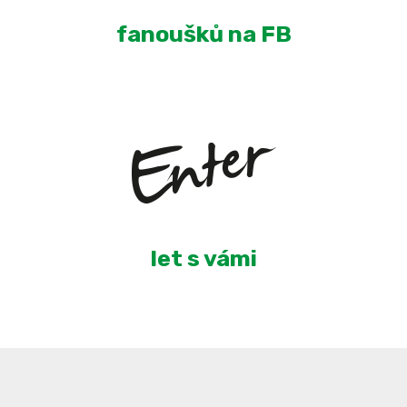
fanoušků na FB
5
let s vámi