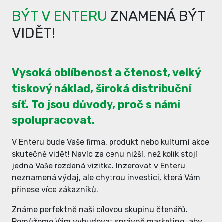
BÝT V ENTERU
ZNAMENÁ BÝT
VIDĚT!
Vysoká oblíbenost a čtenost, velký
tiskový náklad, široká distribuční
síť. To jsou důvody, proč s námi
spolupracovat.
V Enteru bude Vaše firma, produkt nebo kulturní akce
skutečně vidět! Navíc za cenu nižší, než kolik stojí
jedna Vaše rozdaná vizitka. Inzerovat v Enteru
neznamená výdaj, ale chytrou investici, která Vám
přinese více zákazníků.
Známe perfektně naši cílovou skupinu čtenářů.
Pomůžeme Vám vybudovat správně marketing, aby