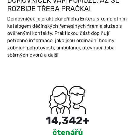
DOMOVNÍČEK VÁM POMŮŽE, AŽ SE
ROZBIJE TŘEBA PRAČKA!
Domovníček je praktická příloha Enteru s kompletním
katalogem děčínských řemeslných firem a služeb s
ověřenými kontakty. Praktickou část doplňují
potřebné informace, jako jsou ordinační hodiny
zubních pohotovostí, ambulancí, otevírací doba
sběrných dvorů a další.
15,000
+
čtenářů