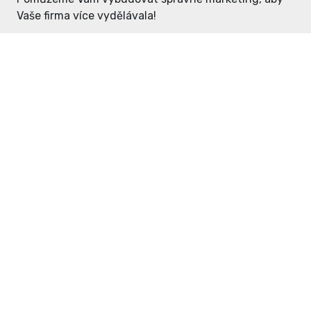
Vaše firma více vydělávala!
Enter: ceny již od 1990,- Kč / měsíc
Domovníček: ceny již od 125,- Kč /
měsíc
PR článek již od 4990,- Kč
Grafický návrh ZDARMA
Neváhejte a napište si o
ceník
na
inzerce@enterdc.cz.