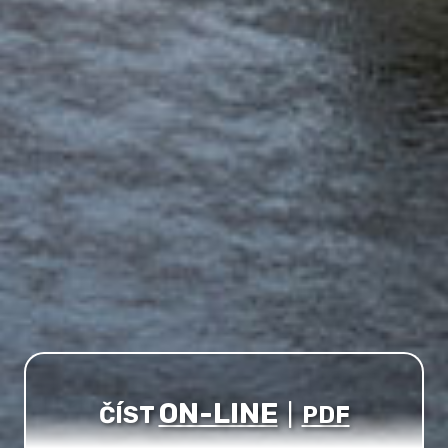
ON-LINE
ČÍST
|
PDF