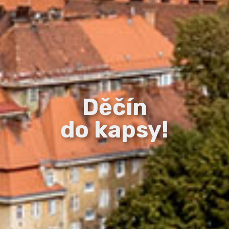
Děčín
do kapsy!