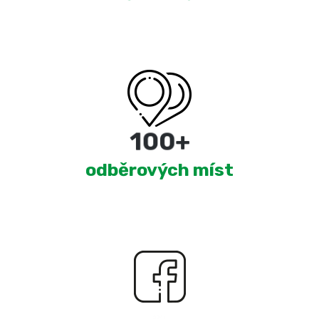
180
+
odběrových míst
2,345
+