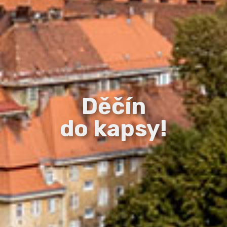
Děčín
do kapsy!