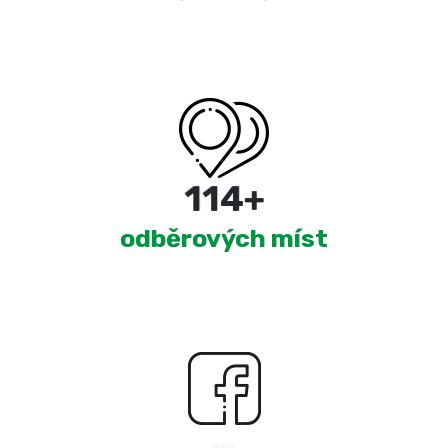
180
+
odběrových míst
2,522
+