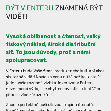
BÝT V ENTERU
ZNAMENÁ BÝT
VIDĚT!
Vysoká oblíbenost a čtenost, velký
tiskový náklad, široká distribuční
síť. To jsou důvody, proč s námi
spolupracovat.
V Enteru bude Vaše firma, produkt nebo kulturní akce
skutečně vidět! Navíc za cenu nižší, než kolik stojí
jedna Vaše rozdaná vizitka. Inzerovat v Enteru
neznamená výdaj, ale chytrou investici, která Vám
přinese více zákazníků.
Známe perfektně naši cílovou skupinu čtenářů.
Pomůžeme Vám vybudovat správně marketing, aby