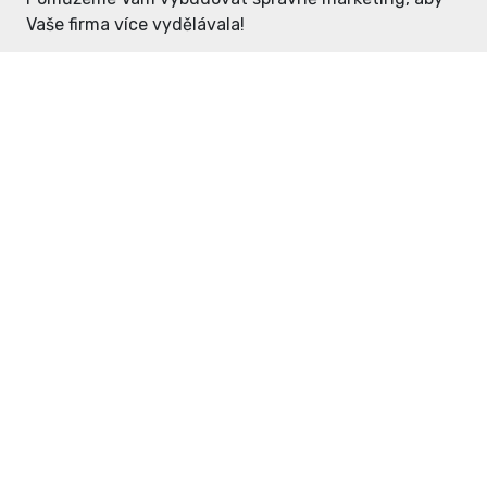
Vaše firma více vydělávala!
Enter: ceny již od 1990,- Kč / měsíc
Domovníček: ceny již od 125,- Kč /
měsíc
PR článek již od 4990,- Kč
Grafický návrh ZDARMA
Neváhejte a napište si o
ceník
na
inzerce@enterdc.cz.