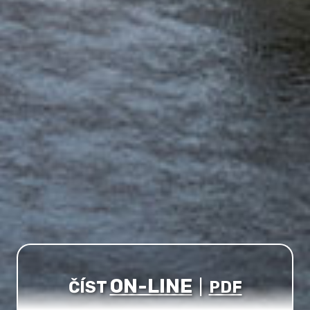
ON-LINE
ČÍST
|
PDF