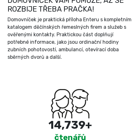
DOMOVNÍČEK VÁM POMŮŽE, AŽ SE
ROZBIJE TŘEBA PRAČKA!
Domovníček je praktická příloha Enteru s kompletním
katalogem děčínských řemeslných firem a služeb s
ověřenými kontakty. Praktickou část doplňují
potřebné informace, jako jsou ordinační hodiny
zubních pohotovostí, ambulancí, otevírací doba
sběrných dvorů a další.
15,000
+
čtenářů