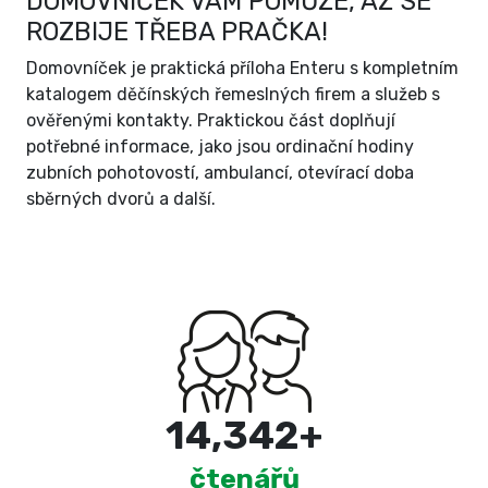
DOMOVNÍČEK VÁM POMŮŽE, AŽ SE
ROZBIJE TŘEBA PRAČKA!
Domovníček je praktická příloha Enteru s kompletním
katalogem děčínských řemeslných firem a služeb s
ověřenými kontakty. Praktickou část doplňují
potřebné informace, jako jsou ordinační hodiny
zubních pohotovostí, ambulancí, otevírací doba
sběrných dvorů a další.
15,000
+
čtenářů