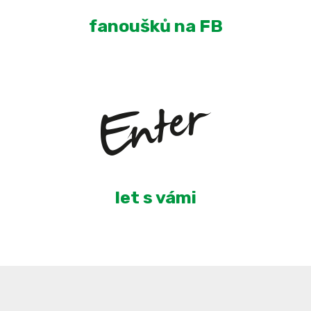
fanoušků na FB
5
let s vámi