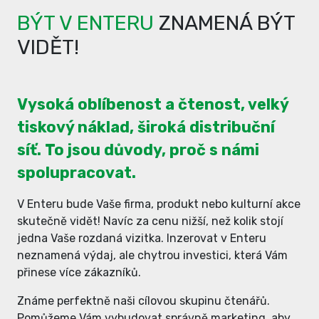
BÝT V ENTERU
ZNAMENÁ BÝT
VIDĚT!
Vysoká oblíbenost a čtenost, velký
tiskový náklad, široká distribuční
síť. To jsou důvody, proč s námi
spolupracovat.
V Enteru bude Vaše firma, produkt nebo kulturní akce
skutečně vidět! Navíc za cenu nižší, než kolik stojí
jedna Vaše rozdaná vizitka. Inzerovat v Enteru
neznamená výdaj, ale chytrou investici, která Vám
přinese více zákazníků.
Známe perfektně naši cílovou skupinu čtenářů.
Pomůžeme Vám vybudovat správně marketing, aby