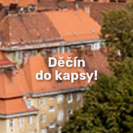
Děčín
do kapsy!