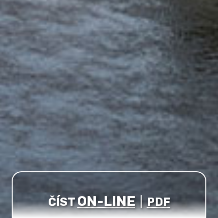
ON-LINE
ČÍST
|
PDF