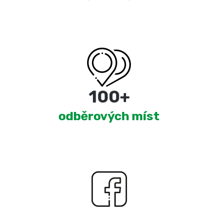
180
+
odběrových míst
2,370
+