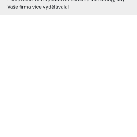
Vaše firma více vydělávala!
Enter: ceny již od 1990,- Kč / měsíc
Domovníček: ceny již od 125,- Kč /
měsíc
PR článek již od 4990,- Kč
Grafický návrh ZDARMA
Neváhejte a napište si o
ceník
na
inzerce@enterdc.cz.