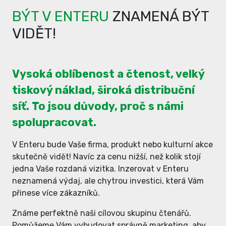
BÝT V ENTERU
ZNAMENÁ BÝT
VIDĚT!
Vysoká oblíbenost a čtenost, velký
tiskový náklad, široká distribuční
síť. To jsou důvody, proč s námi
spolupracovat.
V Enteru bude Vaše firma, produkt nebo kulturní akce
skutečně vidět! Navíc za cenu nižší, než kolik stojí
jedna Vaše rozdaná vizitka. Inzerovat v Enteru
neznamená výdaj, ale chytrou investici, která Vám
přinese více zákazníků.
Známe perfektně naši cílovou skupinu čtenářů.
Pomůžeme Vám vybudovat správně marketing, aby