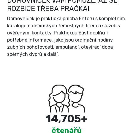
DOMOVNÍČEK VÁM POMŮŽE, AŽ SE
ROZBIJE TŘEBA PRAČKA!
Domovníček je praktická příloha Enteru s kompletním
katalogem děčínských řemeslných firem a služeb s
ověřenými kontakty. Praktickou část doplňují
potřebné informace, jako jsou ordinační hodiny
zubních pohotovostí, ambulancí, otevírací doba
sběrných dvorů a další.
15,000
+
čtenářů