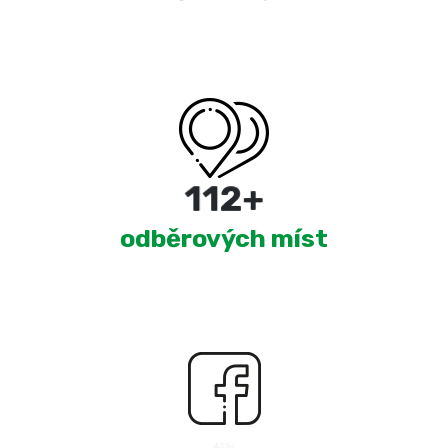
180
+
odběrových míst
2,501
+