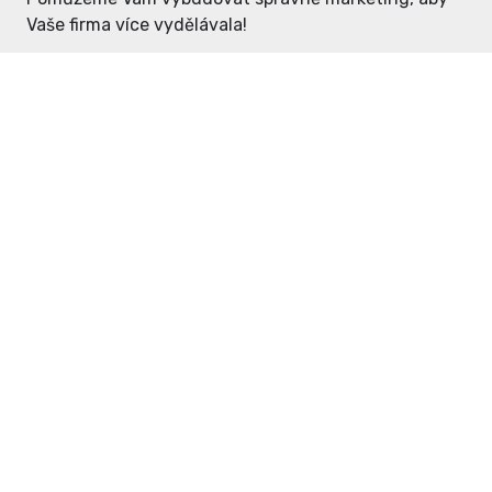
Vaše firma více vydělávala!
Enter: ceny již od 1990,- Kč / měsíc
Domovníček: ceny již od 125,- Kč /
měsíc
PR článek již od 4990,- Kč
Grafický návrh ZDARMA
Neváhejte a napište si o
ceník
na
inzerce@enterdc.cz.