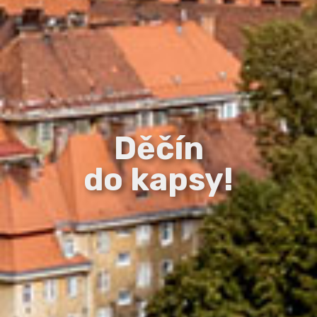
Děčín
do kapsy!