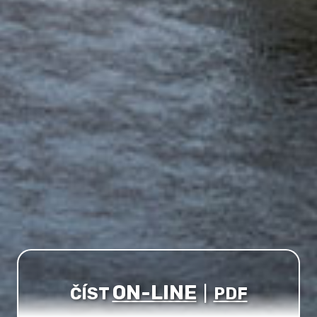
ON-LINE
ČÍST
|
PDF