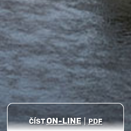
ON-LINE
ČÍST
|
PDF