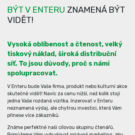
BÝT V ENTERU
ZNAMENÁ BÝT
VIDĚT!
Vysoká oblíbenost a čtenost, velký
tiskový náklad, široká distribuční
síť. To jsou důvody, proč s námi
spolupracovat.
V Enteru bude Vaše firma, produkt nebo kulturní akce
skutečně vidět! Navíc za cenu nižší, než kolik stojí
jedna Vaše rozdaná vizitka. Inzerovat v Enteru
neznamená výdaj, ale chytrou investici, která Vám
přinese více zákazníků.
Známe perfektně naši cílovou skupinu čtenářů.
Pomůžeme Vám vybudovat správně marketing, aby