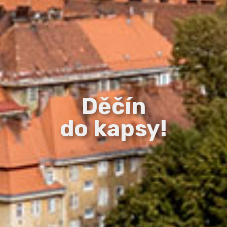
Děčín
do kapsy!