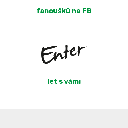
fanoušků na FB
5
let s vámi