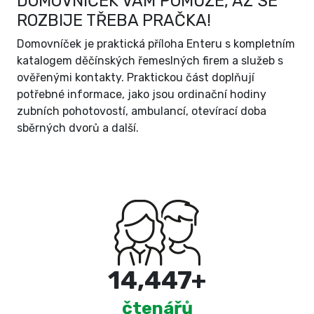
DOMOVNÍČEK VÁM POMŮŽE, AŽ SE
ROZBIJE TŘEBA PRAČKA!
Domovníček je praktická příloha Enteru s kompletním
katalogem děčínských řemeslných firem a služeb s
ověřenými kontakty. Praktickou část doplňují
potřebné informace, jako jsou ordinační hodiny
zubních pohotovostí, ambulancí, otevírací doba
sběrných dvorů a další.
15,000
+
čtenářů