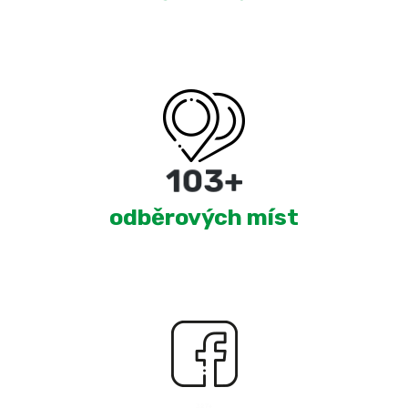
180
+
odběrových míst
2,410
+