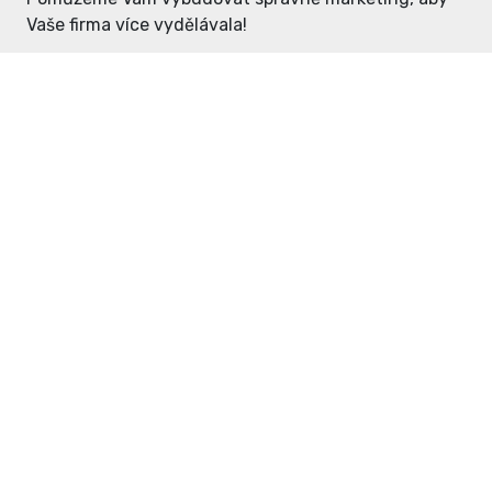
Vaše firma více vydělávala!
Enter: ceny již od 1990,- Kč / měsíc
Domovníček: ceny již od 125,- Kč /
měsíc
PR článek již od 4990,- Kč
Grafický návrh ZDARMA
Neváhejte a napište si o
ceník
na
inzerce@enterdc.cz.